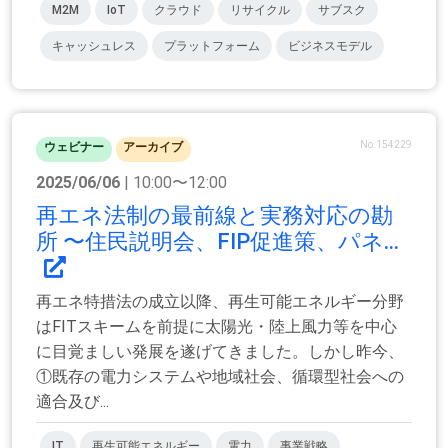
M2M
IoT
クラウド
リサイクル
サブスク
キャッシュレス
プラットフォーム
ビジネスモデル
No.154229
ウェビナー
アーカイブ
2025/06/06
| 10:00〜12:00
再エネ法制の最前線と実務対応の勘
所 〜住民説明会、FIP促進策、パネ...
再エネ特措法の成立以降、再生可能エネルギー分野
はFITスキームを前提に太陽光・陸上風力等を中心
に目覚ましい発展を遂げてきました。しかし昨今、
①既存の電力システムや地域社会、循環型社会への
適合及び...
IT
再生可能エネルギー
電力
事業戦略