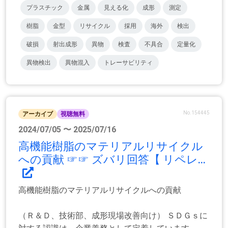
プラスチック
金属
見える化
成形
測定
樹脂
金型
リサイクル
採用
海外
検出
破損
射出成形
異物
検査
不具合
定量化
異物検出
異物混入
トレーサビリティ
No.154445
アーカイブ
視聴無料
2024/07/05 〜 2025/07/16
高機能樹脂のマテリアルリサイクル
への貢献 ☞☞ ズバリ回答【 リペレ...
高機能樹脂のマテリアルリサイクルへの貢献
（Ｒ＆Ｄ、技術部、成形現場改善向け） ＳＤＧｓに