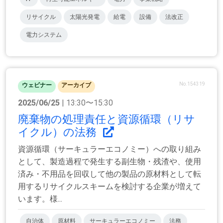
リサイクル
太陽光発電
給電
設備
法改正
電力システム
No.154319
ウェビナー
アーカイブ
2025/06/25
| 13:30〜15:30
廃棄物の処理責任と資源循環（リサ
イクル）の法務
資源循環（サーキュラーエコノミー）への取り組み
として、製造過程で発生する副生物・残渣や、使用
済み・不用品を回収して他の製品の原材料として転
用するリサイクルスキームを検討する企業が増えて
います。様...
自治体
原材料
サーキュラーエコノミー
法務