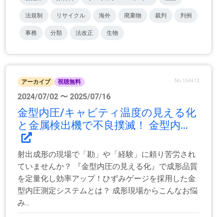
法規制
リサイクル
海外
廃棄物
裁判
判例
事務
分類
法改正
生物
No.154412
アーカイブ
視聴無料
2024/07/02 〜 2025/07/16
金型内圧/キャビティ温度の見える化
と金属検出機で不良撲滅！ 金型内...
射出成形の現場で「勘」や「経験」に頼り苦労され
ていませんか？ 『金型内圧の見える化』で成形品質
を定量化し効率アップ！ひずみゲージを採用した金
型内圧測定システムとは？ 成形現場からこんなお悩
み...