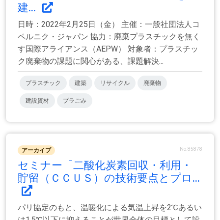
建...
日時：2022年2月25日（金） 主催：一般社団法人コ
ペルニク・ジャパン 協力：廃棄プラスチックを無く
す国際アライアンス（AEPW） 対象者：プラスチッ
ク廃棄物の課題に関心がある、課題解決...
プラスチック
建築
リサイクル
廃棄物
建設資材
プラごみ
No.85878
アーカイブ
セミナー「二酸化炭素回収・利用・
貯留（ＣＣＵＳ）の技術要点とプロ...
パリ協定のもと、温暖化による気温上昇を2℃あるい
は1.5℃以下に抑えることが世界全体の目標として設