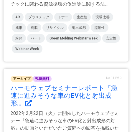
チックに関わる資源循環の促進等に関する法...
AR
プラスチック
トナー
生産性
現場改善
成形
樹脂
リサイクル
射出成形
流動性
粉砕
パート
Green Molding Webinar Week
安定性
Webinar Week
No.141950
アーカイブ
視聴無料
ハーモウェブセミナーレポート『急
速に進みそうな車のEV化と射出成
形...
2022年2月22日（火）に開催したハーモウェブセミ
ナー『急速に進みそうな車のEV化と射出成形の対
応』の動画といただいたご質問への回答を掲載いた