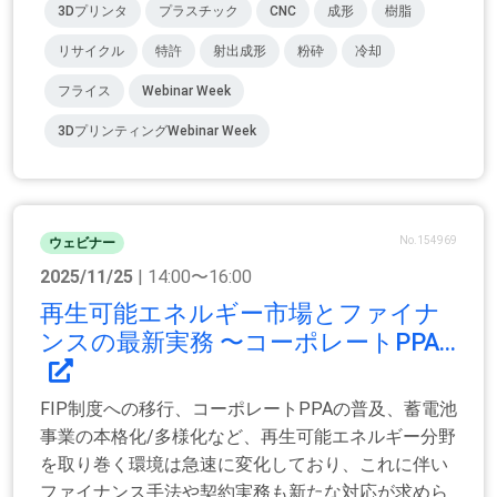
3Dプリンタ
プラスチック
CNC
成形
樹脂
リサイクル
特許
射出成形
粉砕
冷却
フライス
Webinar Week
3DプリンティングWebinar Week
No.154969
ウェビナー
2025/11/25
| 14:00〜16:00
再生可能エネルギー市場とファイナ
ンスの最新実務 〜コーポレートPPA...
FIP制度への移行、コーポレートPPAの普及、蓄電池
事業の本格化/多様化など、再生可能エネルギー分野
を取り巻く環境は急速に変化しており、これに伴い
ファイナンス手法や契約実務も新たな対応が求めら