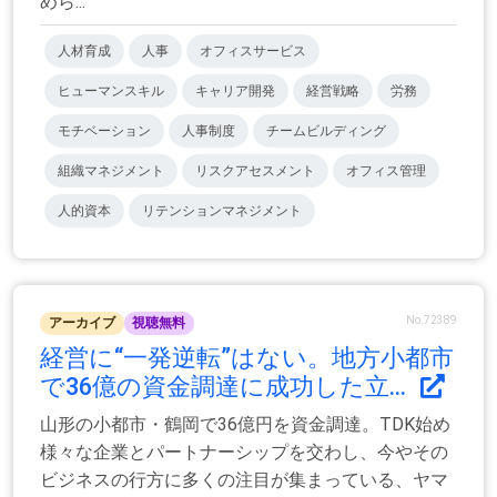
めら...
人材育成
人事
オフィスサービス
ヒューマンスキル
キャリア開発
経営戦略
労務
モチベーション
人事制度
チームビルディング
組織マネジメント
リスクアセスメント
オフィス管理
人的資本
リテンションマネジメント
No.72389
アーカイブ
視聴無料
経営に“一発逆転”はない。地方小都市
で36億の資金調達に成功した立...
山形の小都市・鶴岡で36億円を資金調達。TDK始め
様々な企業とパートナーシップを交わし、今やその
ビジネスの行方に多くの注目が集まっている、ヤマ