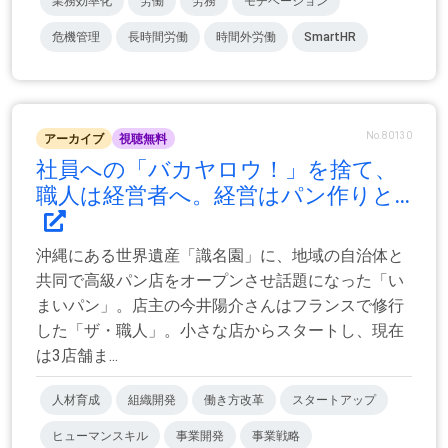
業務効率化
労働
労務
モチベーション
危機管理
長時間労働
時間外労働
SmartHR
No.80130
アーカイブ
視聴無料
社員への「バカヤロウ！」を捨て、
職人は経営者へ。経営はパン作りと...
沖縄にある世界遺産「識名園」に、地域の自治体と
共同で高級パン店をオープンさせ話題になった「い
まいパン」。店主の今井陽介さんはフランスで修行
した「ザ・職人」。小さな店からスタートし、現在
は3店舗ま...
人材育成
組織開発
働き方改革
スタートアップ
ヒューマンスキル
事業開発
事業戦略