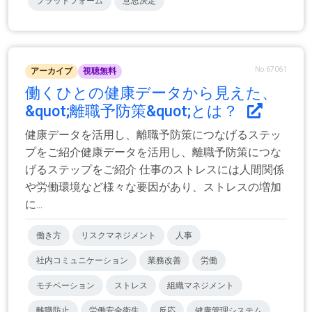
プラットフォーム
意思決定
No.67061
アーカイブ
視聴無料
働くひとの健康データから見えた、
&quot;離職予防策&quot;とは？
健康データを活用し、離職予防策につなげるステッ
プをご紹介健康データを活用し、離職予防策につな
げるステップをご紹介 仕事のストレスには人間関係
や労働環境など様々な要因があり、ストレスの増加
に...
働き方
リスクマネジメント
人事
社内コミュニケーション
業務改善
労働
モチベーション
ストレス
組織マネジメント
離職防止
労働安全衛生
反応
健康管理システム