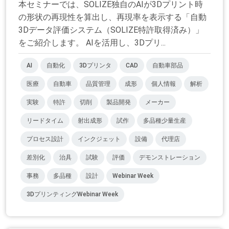
本セミナーでは、SOLIZE独自のAIが3Dプリント時
の形状の再現性を算出し、再現率を表示する「自動
3Dデータ評価システム（SOLIZE特許取得済み）」
をご紹介します。 AIを活用し、3Dプリ...
AI
自動化
3Dプリンタ
CAD
自動車部品
医療
自動車
品質管理
成形
個人情報
解析
実験
特許
切削
製品開発
メーカー
リードタイム
射出成形
試作
多品種少量生産
プロセス設計
インクジェット
設備
代理店
差別化
治具
試験
評価
デモンストレーション
事務
多品種
設計
Webinar Week
3DプリンティングWebinar Week