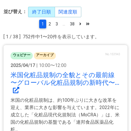
並び替え：
終了日順
関連度順
1
2
3
...
38
[ 1 / 38 ] 752件中1〜20件を表示しています。
No.153943
ウェビナー
アーカイブ
2025/04/17
| 10:00〜12:00
米国化粧品規制の全貌とその最前線
〜グローバル化粧品規制の新時代〜...
米国の化粧品規制は、約100年ぶりに大きな改革を
迎え、業界に大きな影響を与えています。2022年に
成立した「化粧品現代化規制法（MoCRA）」は、米
国の化粧品規制の基盤である「連邦食品医薬品化
粧...