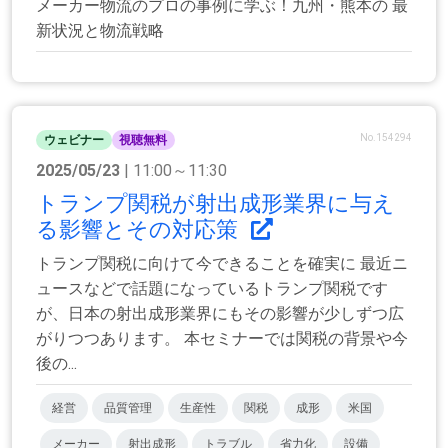
メーカー物流のプロの事例に学ぶ！九州・熊本の 最
新状況と物流戦略
No.154294
ウェビナー
視聴無料
2025/05/23
| 11:00～11:30
トランプ関税が射出成形業界に与え
る影響とその対応策
トランプ関税に向けて今できることを確実に 最近ニ
ュースなどで話題になっているトランプ関税です
が、日本の射出成形業界にもその影響が少しずつ広
がりつつあります。 本セミナーでは関税の背景や今
後の...
経営
品質管理
生産性
関税
成形
米国
メーカー
射出成形
トラブル
省力化
設備