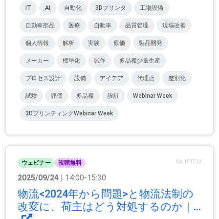
IT
AI
自動化
3Dプリンタ
工場設備
自動車部品
医療
自動車
品質管理
現場改善
個人情報
解析
実験
原価
製品開発
メーカー
標準化
試作
多品種少量生産
プロセス設計
設備
アイデア
代理店
差別化
試験
評価
多品種
設計
Webinar Week
3DプリンティングWebinar Week
No.154722
ウェビナー
視聴無料
2025/09/24
| 14:00-15:30
物流<2024年から問題>と物流法制の
改変に、荷主はどう対処するのか｜...