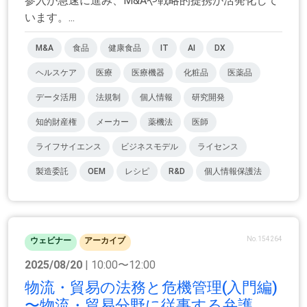
参入が急速に進み、M&Aや戦略的提携が活発化して
います。...
M&A
食品
健康食品
IT
AI
DX
ヘルスケア
医療
医療機器
化粧品
医薬品
データ活用
法規制
個人情報
研究開発
知的財産権
メーカー
薬機法
医師
ライフサイエンス
ビジネスモデル
ライセンス
製造委託
OEM
レシピ
R&D
個人情報保護法
No.154264
ウェビナー
アーカイブ
2025/08/20
| 10:00〜12:00
物流・貿易の法務と危機管理(入門編)
〜物流・貿易分野に従事する弁護...