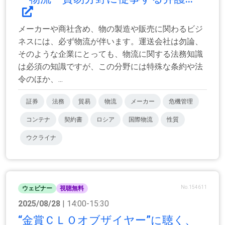
メーカーや商社含め、物の製造や販売に関わるビジ
ネスには、必ず物流が伴います。運送会社は勿論、
そのような企業にとっても、物流に関する法務知識
は必須の知識ですが、この分野には特殊な条約や法
令のほか、...
証券
法務
貿易
物流
メーカー
危機管理
コンテナ
契約書
ロシア
国際物流
性質
ウクライナ
No.154611
ウェビナー
視聴無料
2025/08/28
| 14:00-15:30
“金賞ＣＬＯオブザイヤー”に聴く、