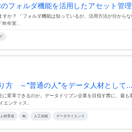
otのフォルダ機能を活用したアセット管理で
ていますか？ 「フォルダ機能は知っているが、活用方法が分から
年実...
グ
方 ～“普通の人”をデータ人材として..
社に変革できるのか。データドリブン企業を目指す際に、最も
エンティス...
人材育成
AI
人工知能
データサイエンス