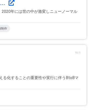
..
2020年には世の中が激変しニューノーマル
画制作
No.6
える化することの重要性や実行に伴うBtoBマ