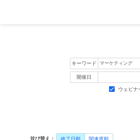
キーワード
開催日
ウェビナ
並び替え：
終了日順
関連度順