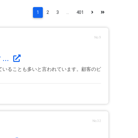
1
2
3
...
401
No.9
..
ていることも多いと言われています。顧客のビ
No.32