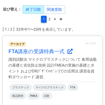
並び替え：
終了日順
関連度順
1
2
[ 1 / 2 ] 32件中1〜20件を表示しています。
No.19333
アーカイブ
FTA講座の受講特典一式
識別試験法 マイクロプラスチックについて 食用油脂
の基礎と劣化防止技術 設計FMEAの実施の基礎とポ
イント およびDR(ﾃﾞｻﾞｲﾝﾚﾋﾞｭｰ)での活用法 講習会資
料ダウンロード 講習...
プラスチック
マイクロプラスチック
FTA
製品開発
FMEA
試験