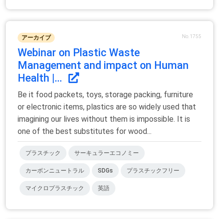
No.1755
アーカイブ
Webinar on Plastic Waste
Management and impact on Human
Health |...
Be it food packets, toys, storage packing, furniture
or electronic items, plastics are so widely used that
imagining our lives without them is impossible. It is
one of the best substitutes for wood...
プラスチック
サーキュラーエコノミー
カーボンニュートラル
SDGs
プラスチックフリー
マイクロプラスチック
英語