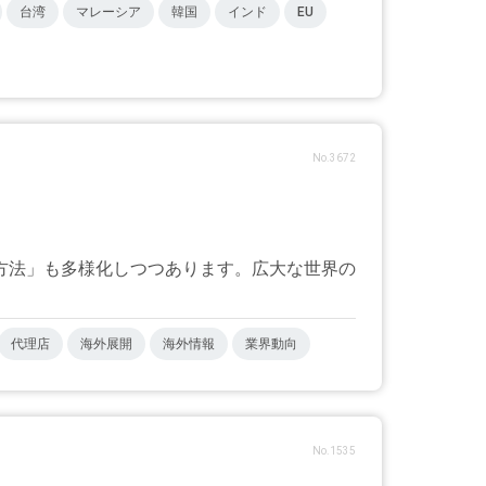
台湾
マレーシア
韓国
インド
EU
No.3672
方法」も多様化しつつあります。広大な世界の
代理店
海外展開
海外情報
業界動向
No.1535