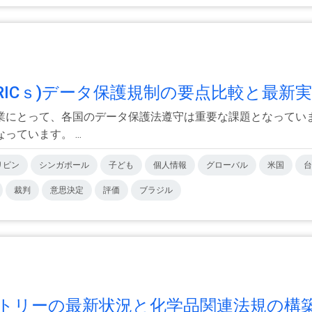
ICｓ)データ保護規制の要点比較と最新実.
業にとって、各国のデータ保護法遵守は重要な課題となってい
ています。 ...
リピン
シンガポール
子ども
個人情報
グローバル
米国
台
裁判
意思決定
評価
ブラジル
リーの最新状況と化学品関連法規の構築.