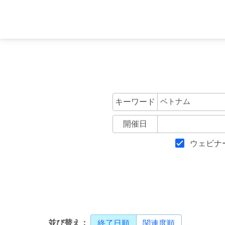
キーワード
開催日
ウェビナ
並び替え：
終了日順
関連度順