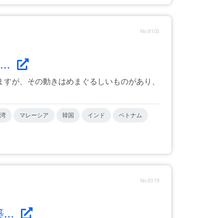
No.8105
..
ますが、その動きはめまぐるしいものがあり、
湾
マレーシア
韓国
インド
ベトナム
No.8319
..