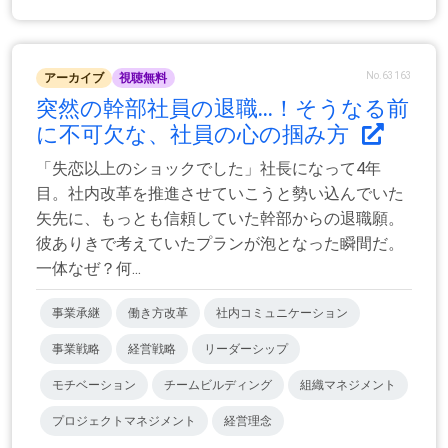
No.63163
アーカイブ
視聴無料
突然の幹部社員の退職…！そうなる前
に不可欠な、社員の心の掴み方
「失恋以上のショックでした」社長になって4年
目。社内改革を推進させていこうと勢い込んでいた
矢先に、もっとも信頼していた幹部からの退職願。
彼ありきで考えていたプランが泡となった瞬間だ。
一体なぜ？何...
事業承継
働き方改革
社内コミュニケーション
事業戦略
経営戦略
リーダーシップ
モチベーション
チームビルディング
組織マネジメント
プロジェクトマネジメント
経営理念