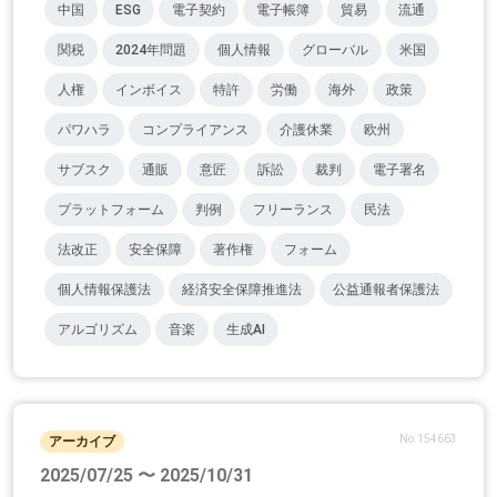
中国
ESG
電子契約
電子帳簿
貿易
流通
関税
2024年問題
個人情報
グローバル
米国
人権
インボイス
特許
労働
海外
政策
パワハラ
コンプライアンス
介護休業
欧州
サブスク
通販
意匠
訴訟
裁判
電子署名
プラットフォーム
判例
フリーランス
民法
法改正
安全保障
著作権
フォーム
個人情報保護法
経済安全保障推進法
公益通報者保護法
アルゴリズム
音楽
生成AI
No.154663
アーカイブ
2025/07/25 〜 2025/10/31