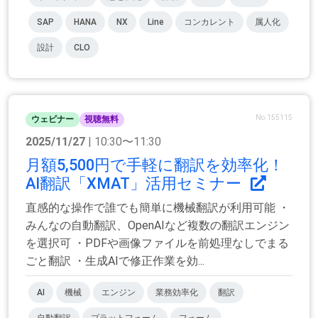
SAP
HANA
NX
Line
コンカレント
属人化
設計
CLO
No.155115
ウェビナー
視聴無料
2025/11/27
| 10:30〜11:30
月額5,500円で手軽に翻訳を効率化！
AI翻訳「XMAT」活用セミナー
直感的な操作で誰でも簡単に機械翻訳が利用可能 ・
みんなの自動翻訳、OpenAIなど複数の翻訳エンジン
を選択可 ・PDFや画像ファイルを前処理なしでまる
ごと翻訳 ・生成AIで修正作業を効...
AI
機械
エンジン
業務効率化
翻訳
自動翻訳
プラットフォーム
フォーム