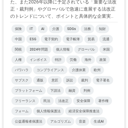
た、また2026年以降に予定されている「重要な法改
正・裁判例」やグローバルで急速に進展する法改正
のトレンドについて、ポイントと具体的な企業実...
保険
IT
AI
介護
SDGs
法務
知財
中国
ESG
電子契約
電子帳簿
貿易
流通
関税
2024年問題
個人情報
グローバル
米国
人権
インボイス
特許
労働
海外
政策
パワハラ
コンプライアンス
介護休業
欧州
サブスク
通販
意匠
訴訟
裁判
電子署名
プラットフォーム
下請法
融資
判例
フリーランス
民法
法改正
安全保障
著作権
フォーム
個人情報保護法
経済安全保障推進法
公益通報者保護法
アルゴリズム
音楽
生成AI