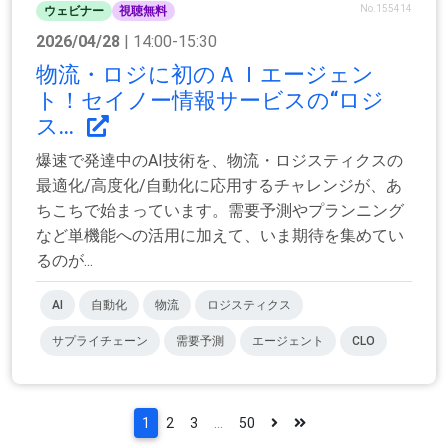
No.155414
ウェビナー
視聴無料
2026/04/28
| 14:00-15:30
物流・ロジに初のＡＩエージェン
ト！セイノー情報サービスの“ロジ
ス...
爆速で発達中のAI技術を、物流・ロジスティクスの
最適化/高度化/自動化に応用するチャレンジが、あ
ちこちで始まっています。需要予測やプランニング
など単機能への活用に加えて、いま期待を集めてい
るのが...
AI
自動化
物流
ロジスティクス
サプライチェーン
需要予測
エージェント
CLO
1
2
3
...
50