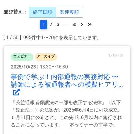
並び替え：
終了日順
関連度順
1
2
3
...
50
[ 1 / 50 ] 995件中1〜20件を表示しています。
No.154768
ウェビナー
アーカイブ
2025/10/23
| 13:30〜16:30
事例で学ぶ！内部通報の実務対応 〜
講師による被通報者への模擬ヒアリ...
「公益通報者保護法の一部を改正する法律」（以下
「改正法」）の法案が、2025年6月4日に可決成立、
６月11日に公布され、この先1年6月以内に施行され
ることになっています。 本セミナーの前半で...