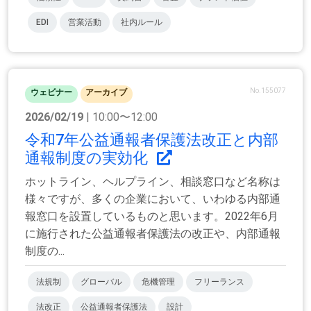
EDI
営業活動
社内ルール
No.155077
ウェビナー
アーカイブ
2026/02/19
| 10:00〜12:00
令和7年公益通報者保護法改正と内部
通報制度の実効化
ホットライン、ヘルプライン、相談窓口など名称は
様々ですが、多くの企業において、いわゆる内部通
報窓口を設置しているものと思います。2022年6月
に施行された公益通報者保護法の改正や、内部通報
制度の...
法規制
グローバル
危機管理
フリーランス
法改正
公益通報者保護法
設計