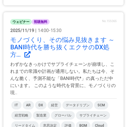
No.155065
ウェビナー
視聴無料
2025/11/19
| 14:00-15:30
モノづくり、その悩み見抜きます ～
BANI時代を勝ち抜くエクサのDX処
方...
わずかなきっかけでサプライチェーンが崩壊し、こ
れまでの常識や計画が通用しない。私たちは今、そ
んな脆く、予測不能な「BANI時代*」の真っただ中
にいます。 このような時代を背景に、モノづくりの
現...
IT
AR
DX
経営
データドリブン
SCM
経営戦略
製造業
グローバル
サプライチェーン
リードタイム
意思決定
評価
BOM
Cloud