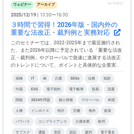
No.154862
ウェビナー
アーカイブ
2025/12/19
| 13:30〜16:30
３時間で習得！2026年版・国内外の
重要な法改正・裁判例と実務対応
このセミナーでは、2022-2025年まで最近施行され
た、また2026年以降に予定されている「重要な法改
正・裁判例」やグローバルで急速に進展する法改正
のトレンドについて、ポイントと具体的な企業実...
保険
IT
AI
介護
SDGs
法務
知財
中国
ESG
電子契約
電子帳簿
貿易
流通
関税
2024年問題
個人情報
グローバル
米国
人権
インボイス
特許
労働
海外
政策
パワハラ
コンプライアンス
介護休業
欧州
サブスク
通販
意匠
訴訟
裁判
電子署名