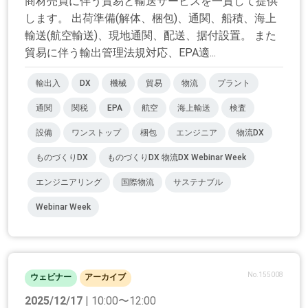
商材売買に伴う貿易と輸送サービスを一貫して提供
します。 出荷準備(解体、梱包)、通関、船積、海上
輸送(航空輸送)、現地通関、配送、据付設置。 また
貿易に伴う輸出管理法規対応、EPA適...
輸出入
DX
機械
貿易
物流
プラント
通関
関税
EPA
航空
海上輸送
検査
設備
ワンストップ
梱包
エンジニア
物流DX
ものづくりDX
ものづくりDX 物流DX Webinar Week
エンジニアリング
国際物流
サステナブル
Webinar Week
No.155008
ウェビナー
アーカイブ
2025/12/17
| 10:00〜12:00