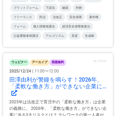
プラットフォーム
下請法
融資
判例
フリーランス
民法
法改正
安全保障
著作権
フォーム
個人情報保護法
経済安全保障推進法
公益通報者保護法
アルゴリズム
音楽
生成AI
No.155187
ウェビナー
アーカイブ
視聴無料
2025/12/24
| 11:00〜12:00
田澤由利が警鐘を鳴らす！2026年、
「柔軟な働き方」ができない企業に...
2025年は法改正で育児中の「柔軟な働き方」は企業
の義務に。 2026年、「柔軟な働き方」ができない企
業に迫る3大リスクとは？ テレワークの第一人者が