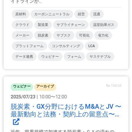
イドラインが...
原材料
カーボンニュートラル
経営
流通
クラウド
製造業
サプライチェーン
温室効果ガス
メーカー
脱炭素
サブスク
可視化
省力化
プラットフォーム
コンサルティング
LCA
データ連携
ウェビナー
フォーム
サステナブル
No.154324
ウェビナー
アーカイブ
2025/07/23
| 10:00〜12:00
脱炭素・GX分野におけるM&AとJV 〜
最新動向と法務・契約上の留意点〜...
近年、世界規模で加速する脱炭素・ＧＸの流れの