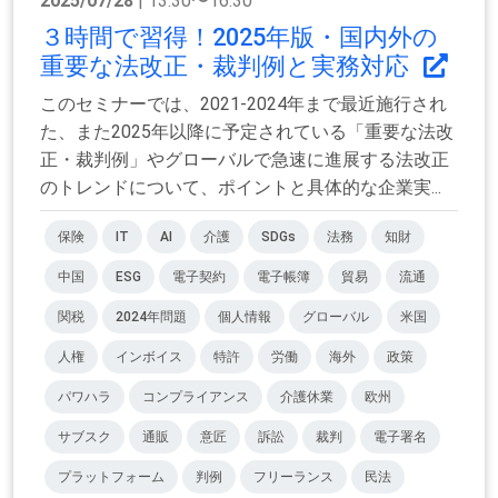
2025/07/28
| 13:30〜16:30
３時間で習得！2025年版・国内外の
重要な法改正・裁判例と実務対応
このセミナーでは、2021-2024年まで最近施行され
た、また2025年以降に予定されている「重要な法改
正・裁判例」やグローバルで急速に進展する法改正
のトレンドについて、ポイントと具体的な企業実...
保険
IT
AI
介護
SDGs
法務
知財
中国
ESG
電子契約
電子帳簿
貿易
流通
関税
2024年問題
個人情報
グローバル
米国
人権
インボイス
特許
労働
海外
政策
パワハラ
コンプライアンス
介護休業
欧州
サブスク
通販
意匠
訴訟
裁判
電子署名
プラットフォーム
判例
フリーランス
民法