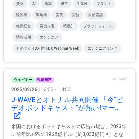
資材
AI
建築
経営
生産性
プラント
建設業
製造業
労働
労務
自然言語
健康経営
労働災害
暗黙知
プラットフォーム
情報活用
エンジニア
ものづくりDX 物流DX Webinar Week
エンジニアリング
No.153887
ウェビナー
視聴無料
2025/02/26
| 13:00～14:00
J-WAVEとオトナル共同開催 「今“ビ
デオポッドキャスト”が熱い!マー...
米国におけるポッドキャストの広告市場は、2023年
に前年比+5%の19.25億ドル（約3,033億円 ※）とな