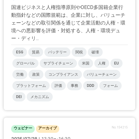
国連ビジネスと人権指導原則やOECD多国籍企業行
動指針などの国際規範は、企業に対し、バリューチ
ェーンなどの取引関係を通じて企業活動の人権・環
境への悪影響を評価・対処する、人権・環境デュ
ー・ディリ...
ESG
貿易
バッテリー
関税
破壊
グローバル
サプライチェーン
米国
人権
EU
労働
政策
コンプライアンス
バリューチェーン
プラットフォーム
評価
事務
DDD
フォーム
DEI
メカニズム
No.154215
ウェビナー
アーカイブ