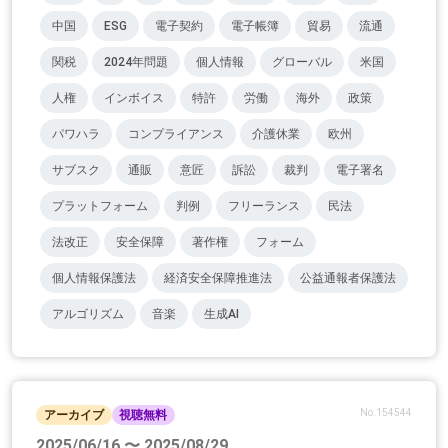
中国
ESG
電子契約
電子帳簿
貿易
流通
関税
2024年問題
個人情報
グローバル
米国
人権
インボイス
特許
労働
海外
政策
パワハラ
コンプライアンス
介護休業
欧州
サブスク
通販
意匠
訴訟
裁判
電子署名
プラットフォーム
判例
フリーランス
民法
法改正
安全保障
著作権
フォーム
個人情報保護法
経済安全保障推進法
公益通報者保護法
アルゴリズム
音楽
生成AI
No.154544
アーカイブ
視聴無料
2025/06/16 〜 2025/08/29