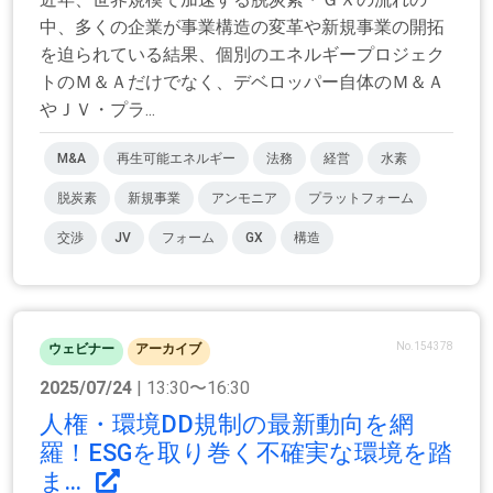
中、多くの企業が事業構造の変革や新規事業の開拓
を迫られている結果、個別のエネルギープロジェク
トのＭ＆Ａだけでなく、デベロッパー自体のＭ＆Ａ
やＪＶ・プラ...
M&A
再生可能エネルギー
法務
経営
水素
脱炭素
新規事業
アンモニア
プラットフォーム
交渉
JV
フォーム
GX
構造
No.154378
ウェビナー
アーカイブ
2025/07/24
| 13:30〜16:30
人権・環境DD規制の最新動向を網
羅！ESGを取り巻く不確実な環境を踏
ま...