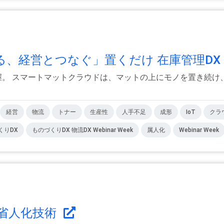
る、経営とつなぐ」置くだけ 在庫管理DX
握。 スマートマットクラウドは、マットの上にモノを置き続け、
経営
物流
トナー
生産性
人手不足
成形
IoT
クラ
くりDX
ものづくりDX 物流DX Webinar Week
属人化
Webinar Week
省人化技術