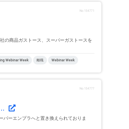
No.154771
当社の商品ガストース、スーパーガストースを
ing Webinar Week
離職
Webinar Week
No.154777
.
ーパーエンプラへと置き換えられておりま