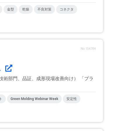
金型
乾燥
不良対策
コネクタ
No.154784
.
術部門、品証、成形現場改善向け） 「プラ
ト
Green Molding Webinar Week
安定性