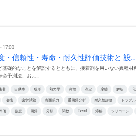
～17:00
・信頼性・寿命・耐久性評価技術と 設..
ど基礎的なことを解説するとともに、接着剤を用いない異種材
予測法、およ...
接着
自動車
成形
熱力学
弾性
測定
摩擦
解析
化
溶接
疲労試験
表面張力
重回帰分析
耐久性評価
トラブル
評価
強度
回帰
分類
関数
Excel
溶解
シリコーン