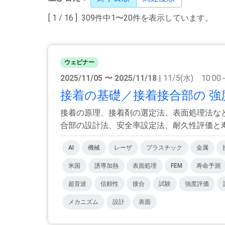
[ 1 / 16 ] 309件中1〜20件を表示しています。
ウェビナー
2025/11/05 〜 2025/11/18
| 11/5(水) 10:00
接着の基礎／接着接合部の 強度
接着の原理、接着剤の選定法、表面処理法な
合部の設計法、安全率設定法、耐久性評価と寿命
AI
機械
レーザ
プラスチック
金属
米国
誘導加熱
表面処理
FEM
寿命予測
超音波
信頼性
接合
試験
強度評価
メカニズム
設計
表面