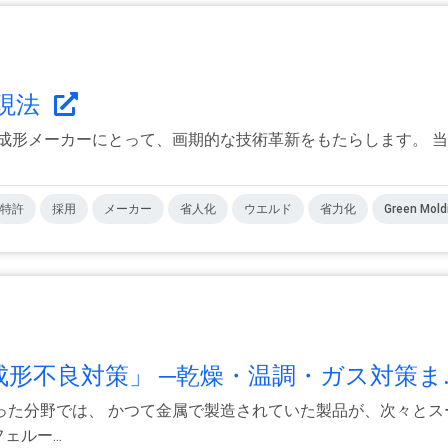
現法
や成形メーカーにとって、画期的な技術革新をもたらします。 
特許
採用
メーカー
省人化
ウエルド
省力化
Green Mold
形不良対策」 ─乾燥・温調・ガス対策ま..
った分野では、 かつて金属で製造されていた製品が、次々とス
ルー...