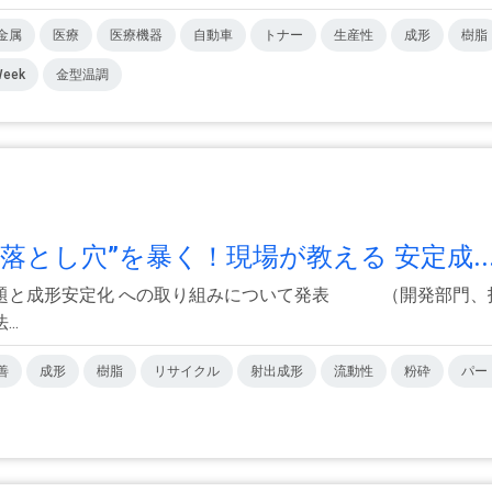
金属
医療
医療機器
自動車
トナー
生産性
成形
樹脂
Week
金型温調
とし穴”を暴く！現場が教える 安定成..
題と成形安定化 への取り組みについて発表 （開発部門、技
..
善
成形
樹脂
リサイクル
射出成形
流動性
粉砕
パー