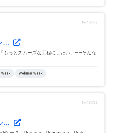
No.154772
..
「もっとスムーズな工程にしたい」――そんな
r Week
Webinar Week
No.154785
..
ecycle、Renewable、Redu...