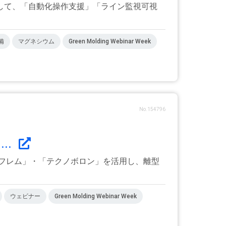
して、「自動化操作支援」「ライン監視可視
備
マグネシウム
Green Molding Webinar Week
No.154796
..
フレム」・「テクノボロン」を活用し、離型
ウェビナー
Green Molding Webinar Week