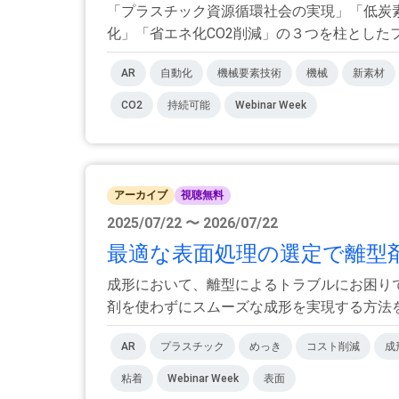
「プラスチック資源循環社会の実現」「低炭
化」「省エネ化CO2削減」の３つを柱としたフィ
AR
自動化
機械要素技術
機械
新素材
CO2
持続可能
Webinar Week
アーカイブ
視聴無料
2025/07/22 〜 2026/07/22
最適な表面処理の選定で離型剤
成形において、離型によるトラブルにお困り
剤を使わずにスムーズな成形を実現する方法をご
AR
プラスチック
めっき
コスト削減
成
粘着
Webinar Week
表面