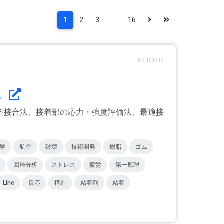
1
2
3
...
16
No.154912
.
料接合法、接着部の応力・強度評価法、最適接
学
航空
破壊
技術開発
樹脂
ゴム
回帰分析
ストレス
疲労
第一原理
Line
反応
構造
粘着剤
粘着