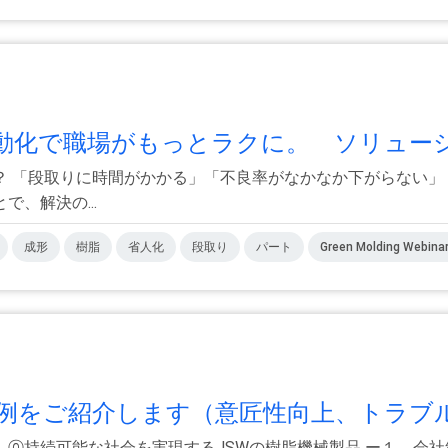
化で職場がもっとラクに。 ソリューシ.
？ 「段取りに時間がかかる」「不良率がなかなか下がらない」
、解決の...
成形
樹脂
省人化
段取り
パート
Green Molding Webina
をご紹介します（意匠性向上、トラブル.
⓪持続可能な社会を実現するJSWの樹脂機械製品 ー１．会社紹介 ー２．R