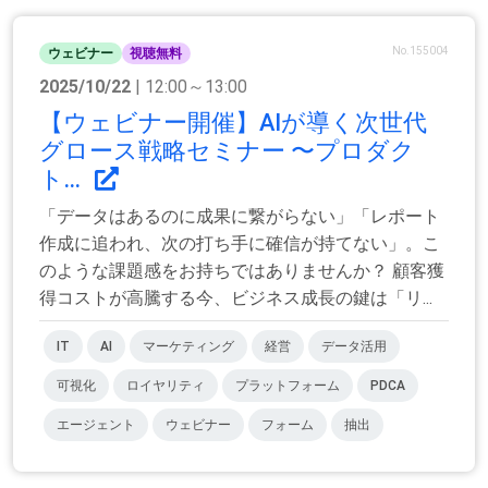
No.155004
ウェビナー
視聴無料
2025/10/22
| 12:00～13:00
【ウェビナー開催】AIが導く次世代
グロース戦略セミナー 〜プロダク
ト...
「データはあるのに成果に繋がらない」「レポート
作成に追われ、次の打ち手に確信が持てない」。こ
のような課題感をお持ちではありませんか？ 顧客獲
得コストが高騰する今、ビジネス成長の鍵は「リ...
IT
AI
マーケティング
経営
データ活用
可視化
ロイヤリティ
プラットフォーム
PDCA
エージェント
ウェビナー
フォーム
抽出