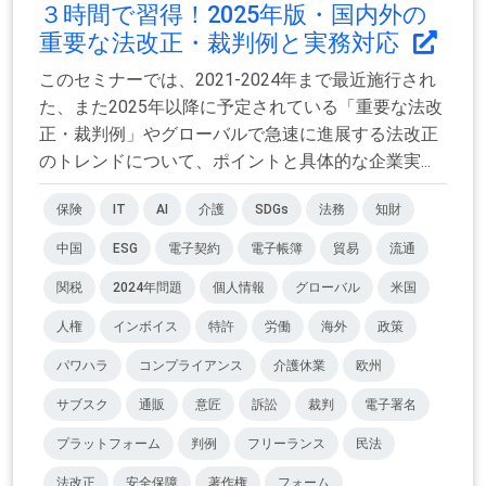
３時間で習得！2025年版・国内外の
重要な法改正・裁判例と実務対応
このセミナーでは、2021-2024年まで最近施行され
た、また2025年以降に予定されている「重要な法改
正・裁判例」やグローバルで急速に進展する法改正
のトレンドについて、ポイントと具体的な企業実...
保険
IT
AI
介護
SDGs
法務
知財
中国
ESG
電子契約
電子帳簿
貿易
流通
関税
2024年問題
個人情報
グローバル
米国
人権
インボイス
特許
労働
海外
政策
パワハラ
コンプライアンス
介護休業
欧州
サブスク
通販
意匠
訴訟
裁判
電子署名
プラットフォーム
判例
フリーランス
民法
法改正
安全保障
著作権
フォーム