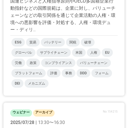
国連ビジネスと人権指導原則やOECD多国籍企業行
動指針などの国際規範は、企業に対し、バリューチ
ェーンなどの取引関係を通じて企業活動の人権・環
境への悪影響を評価・対処する、人権・環境デュ
ー・ディリ...
ESG
貿易
バッテリー
関税
破壊
グローバル
サプライチェーン
米国
人権
EU
労働
政策
コンプライアンス
バリューチェーン
プラットフォーム
評価
事務
DDD
フォーム
DEI
メカニズム
No.154215
ウェビナー
アーカイブ
2025/07/28
| 13:30〜16:30