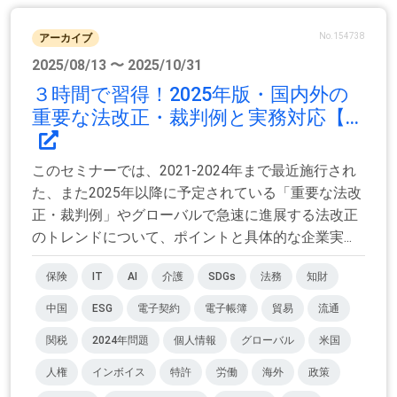
No.154738
アーカイブ
2025/08/13 〜 2025/10/31
３時間で習得！2025年版・国内外の
重要な法改正・裁判例と実務対応【...
このセミナーでは、2021-2024年まで最近施行され
た、また2025年以降に予定されている「重要な法改
正・裁判例」やグローバルで急速に進展する法改正
のトレンドについて、ポイントと具体的な企業実...
保険
IT
AI
介護
SDGs
法務
知財
中国
ESG
電子契約
電子帳簿
貿易
流通
関税
2024年問題
個人情報
グローバル
米国
人権
インボイス
特許
労働
海外
政策