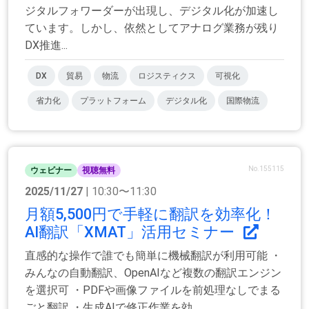
ジタルフォワーダーが出現し、デジタル化が加速し
ています。しかし、依然としてアナログ業務が残り
DX推進...
DX
貿易
物流
ロジスティクス
可視化
省力化
プラットフォーム
デジタル化
国際物流
No.155115
ウェビナー
視聴無料
2025/11/27
| 10:30〜11:30
月額5,500円で手軽に翻訳を効率化！
AI翻訳「XMAT」活用セミナー
直感的な操作で誰でも簡単に機械翻訳が利用可能 ・
みんなの自動翻訳、OpenAIなど複数の翻訳エンジン
を選択可 ・PDFや画像ファイルを前処理なしでまる
ごと翻訳 ・生成AIで修正作業を効...