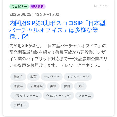
No.154879
ウェビナー
視聴無料
2025/09/25
| 13:30〜15:00
内閣府SIP第3期ポスコロSIP「日本型
バーチャルオフィス」は多様な業
種...
内閣府SIP第3期、「日本型バーチャルオフィス」の
研究開発最前線を紹介！教員育成から建設業、デザ
イン業のハイブリッド対応まで――実証参加企業のリ
アルな声をお届けします。 テレワークマネジメ...
働き方
教育
テレワーク
イノベーション
建設業
研究開発
実験
労働
政策
プラットフォーム
ウェルビーイング
フォーム
デザイン