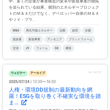
中、多くの企業が事業構造の変革や新規事業の開拓
を迫られている結果、個別のエネルギープロジェク
トのＭ＆Ａだけでなく、デベロッパー自体のＭ＆Ａ
やＪＶ・プラ...
M&A
再生可能エネルギー
法務
経営
水素
脱炭素
新規事業
アンモニア
プラットフォーム
交渉
JV
フォーム
GX
構造
No.154378
ウェビナー
アーカイブ
2025/07/24
| 13:30〜16:30
人権・環境DD規制の最新動向を網
羅！ESGを取り巻く不確実な環境を踏
ま...