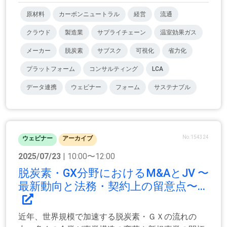
原材料
カーボンニュートラル
経営
流通
クラウド
製造業
サプライチェーン
温室効果ガス
メーカー
脱炭素
サブスク
可視化
省力化
プラットフォーム
コンサルティング
LCA
データ連携
ウェビナー
フォーム
サステナブル
No.154324
ウェビナー
アーカイブ
2025/07/23
| 10:00〜12:00
脱炭素・GX分野におけるM&AとJV 〜
最新動向と法務・契約上の留意点〜...
近年、世界規模で加速する脱炭素・ＧＸの流れの