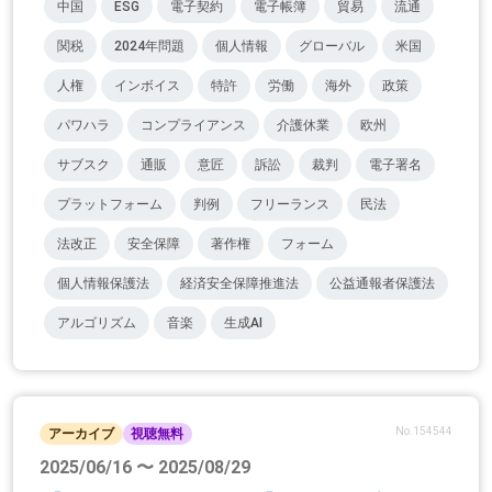
中国
ESG
電子契約
電子帳簿
貿易
流通
関税
2024年問題
個人情報
グローバル
米国
人権
インボイス
特許
労働
海外
政策
パワハラ
コンプライアンス
介護休業
欧州
サブスク
通販
意匠
訴訟
裁判
電子署名
プラットフォーム
判例
フリーランス
民法
法改正
安全保障
著作権
フォーム
個人情報保護法
経済安全保障推進法
公益通報者保護法
アルゴリズム
音楽
生成AI
No.154544
アーカイブ
視聴無料
2025/06/16 〜 2025/08/29