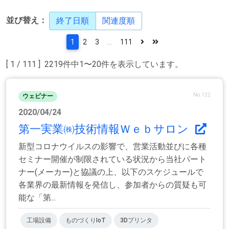
並び替え：
終了日順
関連度順
1
2
3
...
111
[ 1 / 111 ] 2219件中1〜20件を表示しています。
No.122
ウェビナー
2020/04/24
第一実業㈱技術情報Ｗｅｂサロン
新型コロナウイルスの影響で、営業活動並びに各種
セミナー開催が制限されている状況から当社パート
ナー(メーカー)と協議の上、以下のスケジュールで
各業界の最新情報を発信し、参加者からの質疑も可
能な「第...
工場設備
ものづくりIoT
3Dプリンタ