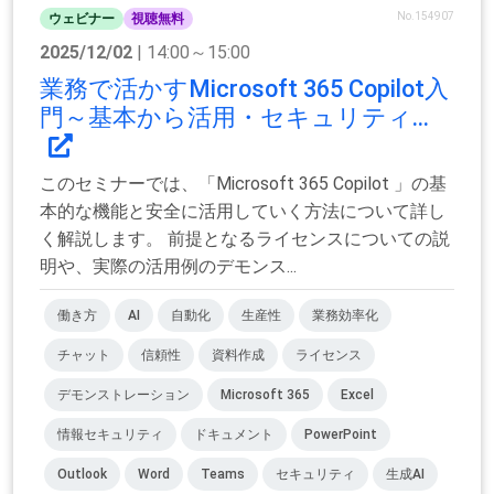
No.154907
ウェビナー
視聴無料
2025/12/02
| 14:00～15:00
業務で活かすMicrosoft 365 Copilot入
門～基本から活用・セキュリティ...
このセミナーでは、「Microsoft 365 Copilot 」の基
本的な機能と安全に活用していく方法について詳し
く解説します。 前提となるライセンスについての説
明や、実際の活用例のデモンス...
働き方
AI
自動化
生産性
業務効率化
チャット
信頼性
資料作成
ライセンス
デモンストレーション
Microsoft 365
Excel
情報セキュリティ
ドキュメント
PowerPoint
Outlook
Word
Teams
セキュリティ
生成AI