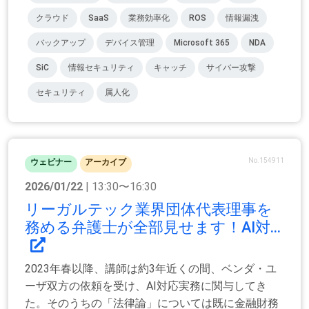
クラウド
SaaS
業務効率化
ROS
情報漏洩
バックアップ
デバイス管理
Microsoft 365
NDA
SiC
情報セキュリティ
キャッチ
サイバー攻撃
セキュリティ
属人化
No.154911
ウェビナー
アーカイブ
2026/01/22
| 13:30〜16:30
リーガルテック業界団体代表理事を
務める弁護士が全部見せます！AI対...
2023年春以降、講師は約3年近くの間、ベンダ・ユ
ーザ双方の依頼を受け、AI対応実務に関与してき
た。そのうちの「法律論」については既に金融財務