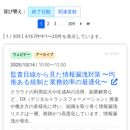
並び替え：
終了日順
関連度順
1
2
3
...
309
[ 1 / 309 ] 6167件中1〜20件を表示しています。
No.154687
ウェビナー
アーカイブ
2025/10/14
| 10:00〜12:00
監査目線から見た情報漏洩対策 〜均
衡ある統制と業務効率の最適化〜
クラウドの利用拡大や生成AIの活用、副業解禁な
ど、DX（デジタルトランスフォーメーション）推進
や働き方の多様化に伴い、組織を取り巻く情報漏洩
リスクは一層、複雑かつ高度化しています。情報漏
洩が発生...