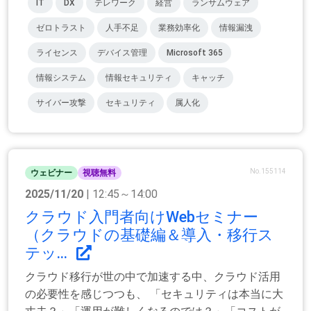
IT
DX
テレワーク
経営
ランサムウェア
ゼロトラスト
人手不足
業務効率化
情報漏洩
ライセンス
デバイス管理
Microsoft 365
情報システム
情報セキュリティ
キャッチ
サイバー攻撃
セキュリティ
属人化
No.155114
ウェビナー
視聴無料
2025/11/20
| 12:45～14:00
クラウド入門者向けWebセミナー
（クラウドの基礎編＆導入・移行ス
テッ...
クラウド移行が世の中で加速する中、クラウド活用
の必要性を感じつつも、 「セキュリティは本当に大