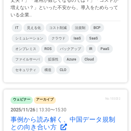
丈夫？」「運用が難しくなるのでは？」「コストが
増えない？」といった不安から、導入をためらって
いる企業...
IT
見える化
コスト削減
法規制
BCP
シミュレーション
クラウド
IaaS
SaaS
オンプレミス
ROS
バックアップ
IR
PaaS
ファイルサーバ
拡張性
Azure
Cloud
セキュリティ
構造
CLO
No.155032
ウェビナー
アーカイブ
2025/11/26
| 13:30〜15:30
事例から読み解く、中国データ規制
との向き合い方