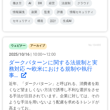
働き方
AI
DX
経営
法規制
クラウド
情報漏洩
副業
監査
評価
情報セキュリティ
セキュリティ
構造
設計
生成AI
No.154693
ウェビナー
アーカイブ
2025/10/16
| 10:00〜12:00
ダークパターンに関する法規制と実
務対応 〜欧米における規制や執行
事...
近年、「ダークパターン」と呼ばれる、消費者を欺
くなど望ましくない方法で誘導し不利な選択をさせ
る手法が注目されています。企業に対しては、その
ような手法を用いないよう配慮を求めるトレンドが
高まってお...