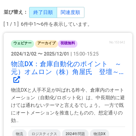
並び替え：
終了日順
関連度順
[ 1 / 1 ] 6件中1〜6件を表示しています。
No.153642
ウェビナー
アーカイブ
視聴無料
2024/12/02 〜 2025/12/01
| 15:00-15:25
物流DX：倉庫自動化のポイント ～
元）オムロン（株）角屋氏 登壇～...
物流DXと人手不足が叫ばれる昨今、倉庫内のオート
メーション（自動化/ロボット化）は、中長期的に避
けては通れないテーマと言えるでしょう。 一方で既
にオートメーションを推進したものの、想定通りの
効...
物流
ロジスティクス
2024年問題
物流DX