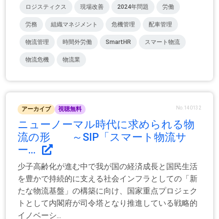
ロジスティクス
現場改善
2024年問題
労働
労務
組織マネジメント
危機管理
配車管理
物流管理
時間外労働
SmartHR
スマート物流
物流危機
物流業
No.140132
アーカイブ
視聴無料
ニューノーマル時代に求められる物
流の形 ～SIP「スマート物流サ
ー...
少子高齢化が進む中で我が国の経済成長と国民生活
を豊かで持続的に支える社会インフラとしての「新
たな物流基盤」の構築に向け、国家重点プロジェク
トとして内閣府が司令塔となり推進している戦略的
イノベーシ...