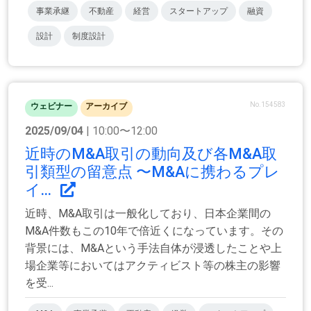
事業承継
不動産
経営
スタートアップ
融資
設計
制度設計
No.154583
ウェビナー
アーカイブ
2025/09/04
| 10:00〜12:00
近時のM&A取引の動向及び各M&A取
引類型の留意点 〜M&Aに携わるプレ
イ...
近時、M&A取引は一般化しており、日本企業間の
M&A件数もこの10年で倍近くになっています。その
背景には、M&Aという手法自体が浸透したことや上
場企業等においてはアクティビスト等の株主の影響
を受...