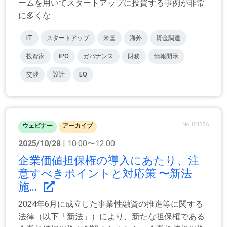
ームを用いてスタートアップに投資する事例が非常
に多くな...
IT
スタートアップ
米国
海外
資金調達
投資家
IPO
ガバナンス
財務
情報開示
交渉
設計
EQ
No.154756
ウェビナー
アーカイブ
2025/10/28
| 10:00〜12:00
企業価値担保権の導入にあたり、注
意すべきポイントと対応策 〜新法
施...
2024年6月に成立した事業性融資の推進等に関する
法律（以下「新法」）により、新たな担保権である