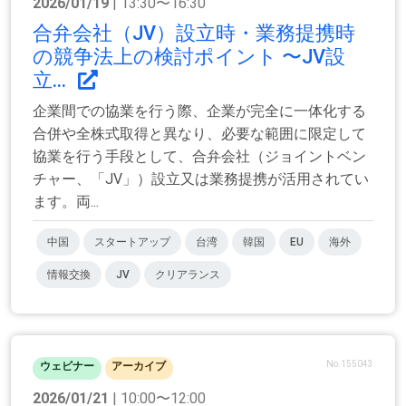
2026/01/19
| 13:30〜16:30
合弁会社（JV）設立時・業務提携時
の競争法上の検討ポイント 〜JV設
立...
企業間での協業を行う際、企業が完全に一体化する
合併や全株式取得と異なり、必要な範囲に限定して
協業を行う手段として、合弁会社（ジョイントベン
チャー、「JV」）設立又は業務提携が活用されてい
ます。両...
中国
スタートアップ
台湾
韓国
EU
海外
情報交換
JV
クリアランス
No.155043
ウェビナー
アーカイブ
2026/01/21
| 10:00〜12:00