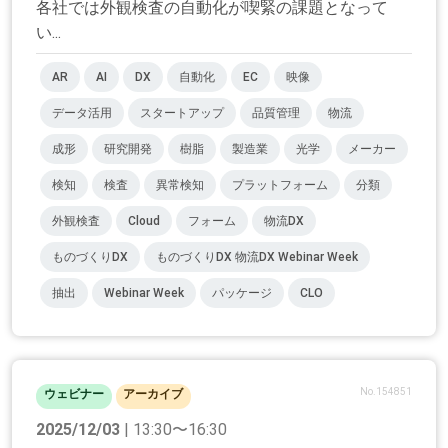
各社では外観検査の自動化が喫緊の課題となって
い...
AR
AI
DX
自動化
EC
映像
データ活用
スタートアップ
品質管理
物流
成形
研究開発
樹脂
製造業
光学
メーカー
検知
検査
異常検知
プラットフォーム
分類
外観検査
Cloud
フォーム
物流DX
ものづくりDX
ものづくりDX 物流DX Webinar Week
抽出
Webinar Week
パッケージ
CLO
No.154851
ウェビナー
アーカイブ
2025/12/03
| 13:30〜16:30