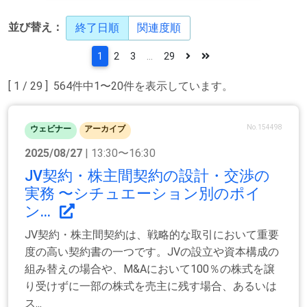
並び替え：
終了日順
関連度順
1
2
3
...
29
[ 1 / 29 ] 564件中1〜20件を表示しています。
No.154498
ウェビナー
アーカイブ
2025/08/27
| 13:30〜16:30
JV契約・株主間契約の設計・交渉の
実務 〜シチュエーション別のポイ
ン...
JV契約・株主間契約は、戦略的な取引において重要
度の高い契約書の一つです。JVの設立や資本構成の
組み替えの場合や、M&Aにおいて100％の株式を譲
り受けずに一部の株式を売主に残す場合、あるいは
ス...