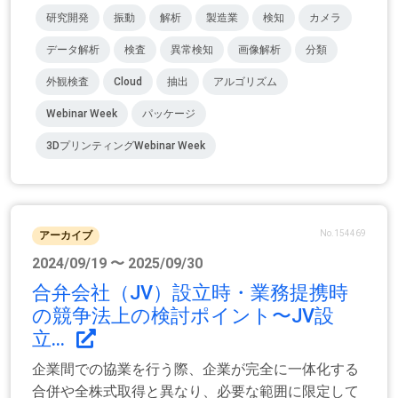
研究開発
振動
解析
製造業
検知
カメラ
データ解析
検査
異常検知
画像解析
分類
外観検査
Cloud
抽出
アルゴリズム
Webinar Week
パッケージ
3DプリンティングWebinar Week
No.154469
アーカイブ
2024/09/19 〜 2025/09/30
合弁会社（JV）設立時・業務提携時
の競争法上の検討ポイント〜JV設
立...
企業間での協業を行う際、企業が完全に一体化する
合併や全株式取得と異なり、必要な範囲に限定して