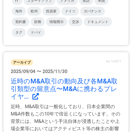
IT
スタートアップ
アメリカ
英語
米国
海外
欧州
投資家
ドイツ
ガバナンス
契約書
財務
情報開示
交渉
ドキュメント
タグ
ドバイ
No.154877
アーカイブ
2025/09/04 〜 2025/11/30
近時のM&A取引の動向及び各M&A取
引類型の留意点〜M&Aに携わるプレ
イヤ...
近時、M&A取引は一般化しており、日本企業間の
M&A件数もこの10年で倍近くになっています。その
背景には、M&Aという手法自体が浸透したことや上
場企業等においてはアクティビスト等の株主の影響