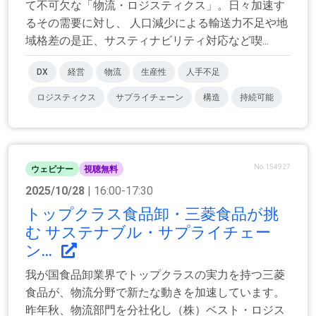
て不可欠な「物流・ロジスティクス」。日々加速す
るその需要に対し、 人口減少による輸送力不足や地
域格差の是正、サスティナビリティ対応など喫...
DX
経営
物流
生産性
人手不足
ロジスティクス
サプライチェーン
構造
持続可能
No.154927
ウェビナー
視聴無料
2025/10/28
| 16:00-17:30
トップクラス食品卸・三菱食品が挑
む サステナブル・サプライチェー
ン...
我が国食品卸業界でトップクラスの実力を持つ三菱
食品が、物流分野で新たな動きを加速しています。
昨年秋、物流部門を分社化し（株）ベスト・ロジス