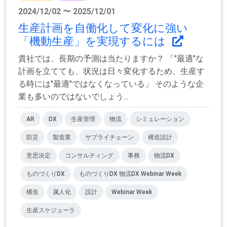
2024/12/02 〜 2025/12/01
生産計画を自働化して変化に強い
「機動生産」を実現するには
貴社では、長期の予測は当たりますか？ 「"最適"な
計画を立てても、状況は日々変化するため、生産す
る時には"最適"ではなくなっている」 そのような企
業も多いのではないでしょう...
AR
DX
生産管理
物流
シミュレーション
防災
製造業
サプライチェーン
構造設計
意思決定
コンサルティング
事務
物流DX
ものづくりDX
ものづくりDX 物流DX Webinar Week
構造
属人化
設計
Webinar Week
生産スケジューラ