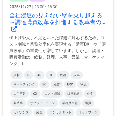
2025/11/27
| 13:00~16:30
全社浸透の見えない壁を乗り越える
～調達購買改革を推進する改革者の...
値上げや人手不足といった課題に対応するため、コ
スト削減と業務効率化を実現する「購買DX」や「購
買改革」の重要性が増しています。しかし、調達・
購買活動は、総務、経理、人事、営業・マーケティ
ング、I...
資材
IT
AR
DX
総務
人事
マーケティング
EC
経営
ERP
物流
人手不足
CX
コスト削減
経営戦略
化学
製造業
サプライチェーン
業務効率化
購買
ガバナンス
経理
コンサルタント
ネットワーク