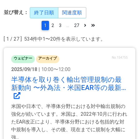
並び替え：
終了日順
関連度順
1
2
3
...
27
[ 1 / 27 ] 534件中1〜20件を表示しています。
No.154755
ウェビナー
アーカイブ
2025/09/18
| 10:00〜12:00
半導体を取り巻く輸出管理規制の最
新動向 〜外為法・米国EAR等の最新...
米国や日本で、半導体分野における対中輸出規制の
強化が続いています。米国は、2022年10月に行われ
たEAR改正により、半導体分野における包括的な対
中規制を導入し、その後、現在までに規制を大幅に
強...