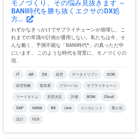
モノづくり、その悩み見抜きます ～
BANI時代を勝ち抜くエクサのDX処
方...
わずかなきっかけでサプライチェーンが崩壊し、こ
れまでの常識や計画が通用しない。私たちは今、そ
んな脆く、予測不能な「BANI時代*」の真っただ中
にいます。 このような時代を背景に、モノづくりの
現...
IT
AR
DX
経営
データドリブン
SCM
経営戦略
製造業
グローバル
サプライチェーン
リードタイム
意思決定
評価
BOM
Cloud
SAP
HANA
NX
Line
コンカレント
属人化
設計
CLO