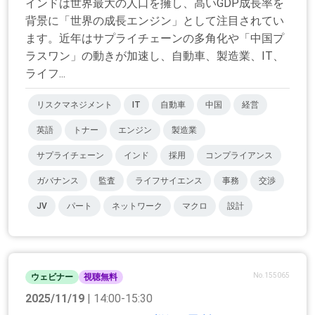
インドは世界最大の人口を擁し、高いGDP成長率を
背景に「世界の成長エンジン」として注目されてい
ます。近年はサプライチェーンの多角化や「中国プ
ラスワン」の動きが加速し、自動車、製造業、IT、
ライフ...
リスクマネジメント
IT
自動車
中国
経営
英語
トナー
エンジン
製造業
サプライチェーン
インド
採用
コンプライアンス
ガバナンス
監査
ライフサイエンス
事務
交渉
JV
パート
ネットワーク
マクロ
設計
No.155065
ウェビナー
視聴無料
2025/11/19
| 14:00-15:30