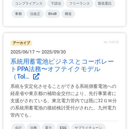
コンプライアンス
下請法
フリーランス
製造委託
事務
法改正
BtoB
構造
No.154518
アーカイブ
2025/06/17 〜 2025/09/30
系統用蓄電池ビジネスとコーポレー
トPPA法務〜オフテイクモデル
（Tol...
系統を安定化させることができる系統側蓄電池への
経産省や東京都の補助金交付により、先行事業者に
支援がされている。東北電力管内では既に32ＧＷ分
の系統用蓄電池の接続検討受付がされた。九州電力
管内でも...
会計
法務
電力
ESG
サプライチェーン