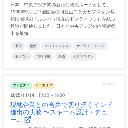
日本－中央アジア間の新たな物流ルートとして、
1990年9月に中国国境の阿拉山口とカザフスタン共
和国国境のドルジバ（現在のドスティック）を結ぶ
鉄道が開通しました。日本と中央アジアの内陸諸都
市を最短...
中国
物流
ロジスティクス
サプライチェーン
モンゴル
情報活用
鉄道
カザフスタン
No.154913
ウェビナー
アーカイブ
2025/11/14
| 13:30〜16:30
現地企業との合弁で切り拓くインド
進出の実務 〜スキーム設計・デュ
ー...