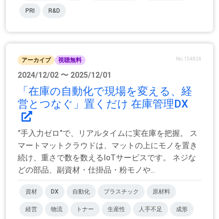
PRI
R&D
No.154824
アーカイブ
視聴無料
2024/12/02 〜 2025/12/01
「在庫の自動化で現場を変える、経
営とつなぐ」置くだけ 在庫管理DX
”手入力ゼロ”で、リアルタイムに実在庫を把握。 ス
マートマットクラウドは、マットの上にモノを置き
続け、重さで数を数えるIoTサービスです。 ネジな
どの部品、副資材・仕掛品・粉モノや...
資材
DX
自動化
プラスチック
原材料
経営
物流
トナー
生産性
人手不足
成形