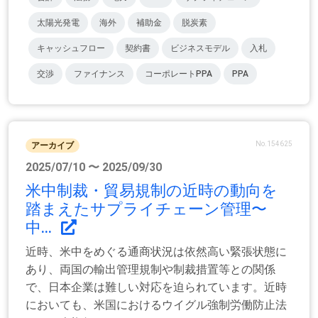
太陽光発電
海外
補助金
脱炭素
キャッシュフロー
契約書
ビジネスモデル
入札
交渉
ファイナンス
コーポレートPPA
PPA
No.154625
アーカイブ
2025/07/10 〜 2025/09/30
米中制裁・貿易規制の近時の動向を
踏まえたサプライチェーン管理〜
中...
近時、米中をめぐる通商状況は依然高い緊張状態に
あり、両国の輸出管理規制や制裁措置等との関係
で、日本企業は難しい対応を迫られています。近時
においても、米国におけるウイグル強制労働防止法