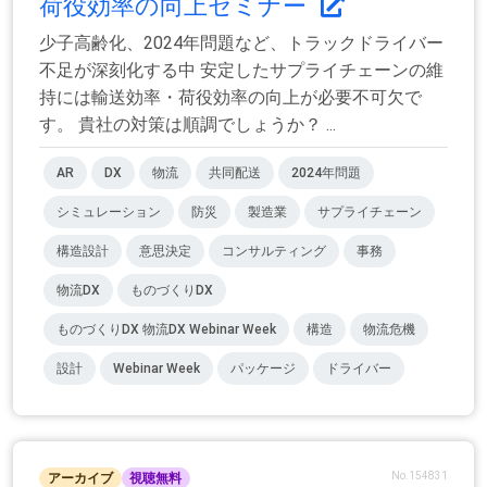
荷役効率の向上セミナー
少子高齢化、2024年問題など、トラックドライバー
不足が深刻化する中 安定したサプライチェーンの維
持には輸送効率・荷役効率の向上が必要不可欠で
す。 貴社の対策は順調でしょうか？ ...
AR
DX
物流
共同配送
2024年問題
シミュレーション
防災
製造業
サプライチェーン
構造設計
意思決定
コンサルティング
事務
物流DX
ものづくりDX
ものづくりDX 物流DX Webinar Week
構造
物流危機
設計
Webinar Week
パッケージ
ドライバー
No.154831
アーカイブ
視聴無料