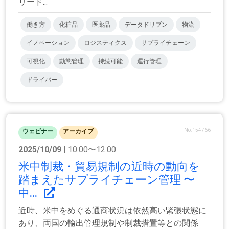
リード...
働き方
化粧品
医薬品
データドリブン
物流
イノベーション
ロジスティクス
サプライチェーン
可視化
動態管理
持続可能
運行管理
ドライバー
No.154766
ウェビナー
アーカイブ
2025/10/09
| 10:00〜12:00
米中制裁・貿易規制の近時の動向を
踏まえたサプライチェーン管理 〜
中...
近時、米中をめぐる通商状況は依然高い緊張状態に
あり、両国の輸出管理規制や制裁措置等との関係