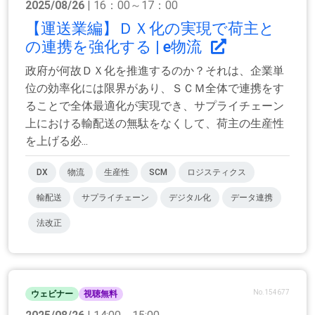
2025/08/26
| 16：00～17：00
【運送業編】ＤＸ化の実現で荷主と
の連携を強化する | e物流
政府が何故ＤＸ化を推進するのか？それは、企業単
位の効率化には限界があり、ＳＣＭ全体で連携をす
ることで全体最適化が実現でき、サプライチェーン
上における輸配送の無駄をなくして、荷主の生産性
を上げる必...
DX
物流
生産性
SCM
ロジスティクス
輸配送
サプライチェーン
デジタル化
データ連携
法改正
No.154677
ウェビナー
視聴無料