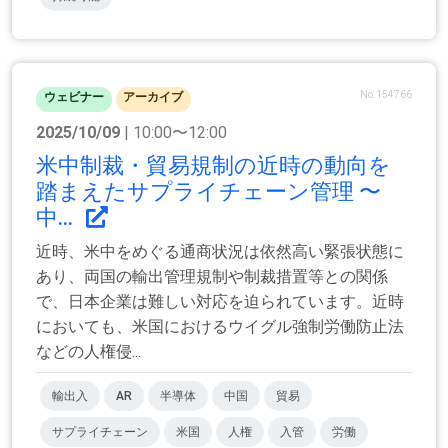
No.154766
ウェビナー
アーカイブ
2025/10/09
| 10:00〜12:00
米中制裁・貿易規制の近時の動向を
踏まえたサプライチェーン管理 〜
中...
近時、米中をめぐる通商状況は依然高い緊張状態に
あり、両国の輸出管理規制や制裁措置等との関係
で、日本企業は難しい対応を迫られています。近時
においても、米国におけるウイグル強制労働防止法
などの人権侵...
輸出入
AR
半導体
中国
貿易
サプライチェーン
米国
人権
入管
労働