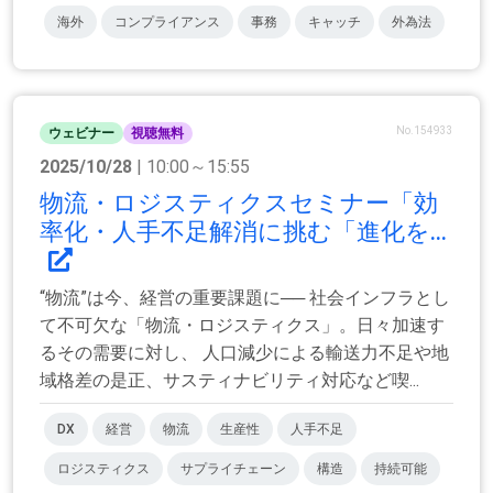
海外
コンプライアンス
事務
キャッチ
外為法
No.154933
ウェビナー
視聴無料
2025/10/28
| 10:00～15:55
物流・ロジスティクスセミナー「効
率化・人手不足解消に挑む「進化を...
“物流”は今、経営の重要課題に── 社会インフラとし
て不可欠な「物流・ロジスティクス」。日々加速す
るその需要に対し、 人口減少による輸送力不足や地
域格差の是正、サスティナビリティ対応など喫...
DX
経営
物流
生産性
人手不足
ロジスティクス
サプライチェーン
構造
持続可能