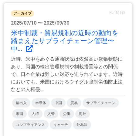
No.154625
アーカイブ
2025/07/10 〜 2025/09/30
米中制裁・貿易規制の近時の動向を
踏まえたサプライチェーン管理〜
中...
近時、米中をめぐる通商状況は依然高い緊張状態に
あり、両国の輸出管理規制や制裁措置等との関係
で、日本企業は難しい対応を迫られています。近時
においても、米国におけるウイグル強制労働防止法
などの人権侵...
輸出入
半導体
中国
貿易
サプライチェーン
米国
人権
入管
労働
海外
コンプライアンス
キャッチ
外為法