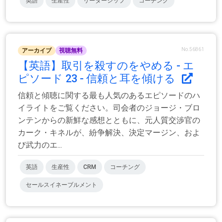
英語
生産性
リーダーシップ
コーチング
No.56861
アーカイブ
視聴無料
【英語】取引を殺すのをやめる - エ
ピソード 23 - 信頼と耳を傾ける
信頼と傾聴に関する最も人気のあるエピソードのハ
イライトをご覧ください。司会者のジョージ・ブロ
ンテンからの新鮮な感想とともに、元人質交渉官の
カーク・キネルが、紛争解決、決定マージン、およ
び武力のエ...
英語
生産性
CRM
コーチング
セールスイネーブルメント