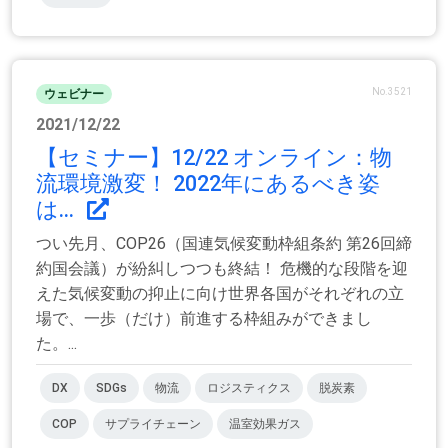
No.3521
ウェビナー
2021/12/22
【セミナー】12/22 オンライン：物
流環境激変！ 2022年にあるべき姿
は...
つい先月、COP26（国連気候変動枠組条約 第26回締
約国会議）が紛糾しつつも終結！ 危機的な段階を迎
えた気候変動の抑止に向け世界各国がそれぞれの立
場で、一歩（だけ）前進する枠組みができまし
た。...
DX
SDGs
物流
ロジスティクス
脱炭素
COP
サプライチェーン
温室効果ガス