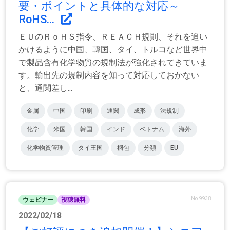
要・ポイントと具体的な対応～
RoHS...
ＥＵのＲｏＨＳ指令、ＲＥＡＣＨ規則、それを追い
かけるように中国、韓国、タイ、トルコなど世界中
で製品含有化学物質の規制法が強化されてきていま
す。輸出先の規制内容を知って対応しておかない
と、通関差し...
金属
中国
印刷
通関
成形
法規制
化学
米国
韓国
インド
ベトナム
海外
化学物質管理
タイ王国
梱包
分類
EU
No.9938
ウェビナー
視聴無料
2022/02/18