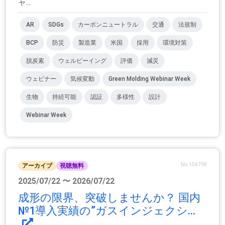
ャ...
AR
SDGs
カーボンニュートラル
交通
法規制
BCP
防災
製造業
米国
採用
環境対策
脱炭素
ウェルビーイング
評価
減災
ウェビナー
気候変動
Green Molding Webinar Week
生物
持続可能
認証
多様性
設計
Webinar Week
No.154798
アーカイブ
視聴無料
2025/07/22 〜 2026/07/22
成形の限界、突破しませんか？ 国内
№1導入実績の”ガスインジェクシ...