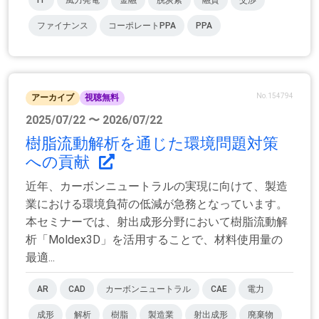
IT
風力発電
金融
脱炭素
融資
交渉
ファイナンス
コーポレートPPA
PPA
No.154794
アーカイブ
視聴無料
2025/07/22 〜 2026/07/22
樹脂流動解析を通じた環境問題対策
への貢献
近年、カーボンニュートラルの実現に向けて、製造
業における環境負荷の低減が急務となっています。
本セミナーでは、射出成形分野において樹脂流動解
析「Moldex3D」を活用することで、材料使用量の
最適...
AR
CAD
カーボンニュートラル
CAE
電力
成形
解析
樹脂
製造業
射出成形
廃棄物