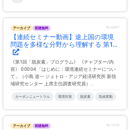
No.66997
アーカイブ
視聴無料
【連続セミナー動画】途上国の環境
問題を多様な分野から理解する 第1...
《第1回「脱炭素」プログラム》 《チャプター/内
容》 0:00:04 「はじめに：環境連続セミナーについ
て」（小島 道一 ジェトロ・アジア経済研究所 新領
域研究センター 上席主任調査研究員）...
カーボンニュートラル
環境対策
脱炭素
気候変動
No.16169
アーカイブ
視聴無料