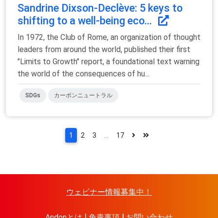
Sandrine Dixson-Declève: 5 keys to
shifting to a well-being eco...
In 1972, the Club of Rome, an organization of thought
leaders from around the world, published their first
"Limits to Growth" report, a foundational text warning
the world of the consequences of hu...
SDGs
カーボンニュートラル
1
2
3
...
17
ウェビナー情報募集中！
Andonとは
免責事項
お問い合わせ