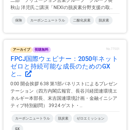
二部 ソリューション営業グループ グループ長
秋山 洋児氏ご講演「NEXIの脱炭素分野支援の取...
保険
カーボンニュートラル
二酸化炭素
脱炭素
No.77501
アーカイブ
視聴無料
FPCJ国際ウェビナー：2050年ネット
ゼロと持続可能な成長のためのGX
と...
0:00 開会挨拶 6:38 第1部パネリストによるプレゼン
テーション（四方内閣広報官、長谷川経団連環境エ
ネルギー本部長、末吉国連環境計画・金融イニシア
ティブ特別顧問） 39:24 ゲスト・...
カーボンニュートラル
脱炭素
ゼロエミッション
GX