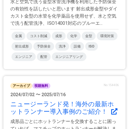
水と空気で洗う金型水管洗浄機を利用した予防保全
の有効性を話したいと思います 射出成形金型やダイ
カスト金型の水管を化学薬品を使用せず、水と空気
で洗う配管洗浄、ISO14001対応のブルーエ...
金属
コスト削減
成形
化学
金型
環境対策
射出成形
予防保全
洗浄
設備
ISO
エンジニア
配管
エンジニアリング
No.154406
アーカイブ
視聴無料
2024/07/02 〜 2025/07/16
ニュージーランド発！海外の最新ホ
ットランナー導入事例のご紹介！
成形品ごとにホットランナーを交換することに困っ
ていれば、マスチップのホットランナーが解決しま