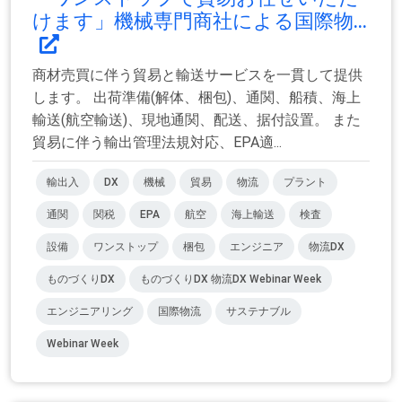
けます」機械専門商社による国際物...
商材売買に伴う貿易と輸送サービスを一貫して提供
します。 出荷準備(解体、梱包)、通関、船積、海上
輸送(航空輸送)、現地通関、配送、据付設置。 また
貿易に伴う輸出管理法規対応、EPA適...
輸出入
DX
機械
貿易
物流
プラント
通関
関税
EPA
航空
海上輸送
検査
設備
ワンストップ
梱包
エンジニア
物流DX
ものづくりDX
ものづくりDX 物流DX Webinar Week
エンジニアリング
国際物流
サステナブル
Webinar Week