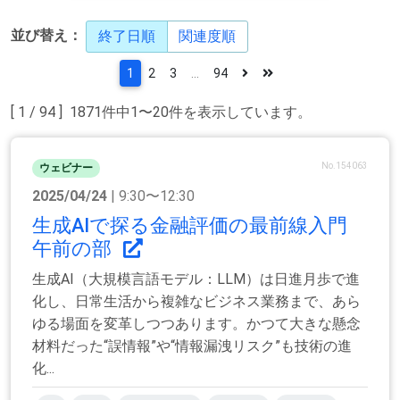
並び替え：
終了日順
関連度順
1
2
3
...
94
[ 1 / 94 ] 1871件中1〜20件を表示しています。
No.154063
ウェビナー
2025/04/24
| 9:30〜12:30
生成AIで探る金融評価の最前線入門
午前の部
生成AI（大規模言語モデル：LLM）は日進月歩で進
化し、日常生活から複雑なビジネス業務まで、あら
ゆる場面を変革しつつあります。かつて大きな懸念
材料だった“誤情報”や“情報漏洩リスク”も技術の進
化...