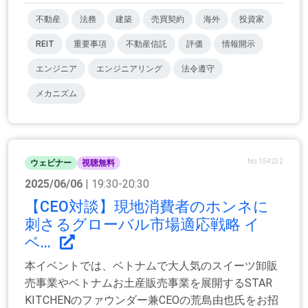
不動産
法務
建築
売買契約
海外
投資家
REIT
重要事項
不動産信託
評価
情報開示
エンジニア
エンジニアリング
法令遵守
メカニズム
No.154232
ウェビナー
視聴無料
2025/06/06
| 19:30-20:30
【CEO対談】現地消費者のホンネに
刺さるグローバル市場適応戦略 イ
ベ...
本イベントでは、ベトナムで大人気のスイーツ卸販
売事業やベトナムお土産販売事業を展開するSTAR
KITCHENのファウンダー兼CEOの荒島由也氏をお招