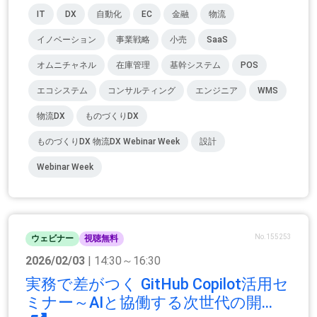
IT
DX
自動化
EC
金融
物流
イノベーション
事業戦略
小売
SaaS
オムニチャネル
在庫管理
基幹システム
POS
エコシステム
コンサルティング
エンジニア
WMS
物流DX
ものづくりDX
ものづくりDX 物流DX Webinar Week
設計
Webinar Week
No.155253
ウェビナー
視聴無料
2026/02/03
| 14:30～16:30
実務で差がつく GitHub Copilot活用セ
ミナー～AIと協働する次世代の開...