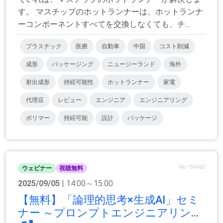
す。 マスチップのホットランナーは、ホットランナ
ーコンポーネントすべてを交換しなくても、チ...
プラスチック
医療
自動車
中国
コスト削減
成形
パッケージング
ニュージーランド
海外
射出成形
持続可能性
ホットランナー
家電
代理店
レビュー
エンジニア
エンジニアリング
ポリマー
持続可能
設計
パッケージ
No.154660
ウェビナー
視聴無料
2025/09/05
| 14:00～15:00
【無料】「論理的思考×生成AI」セミ
ナー ～プロンプトエンジニアリン...