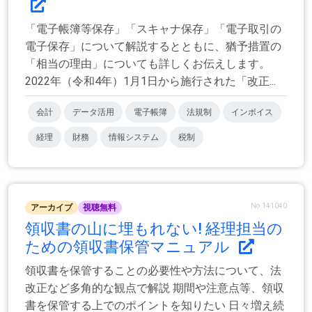
「電子帳簿等保存」「スキャナ保存」「電子取引の
電子保存」について解説するとともに、猶予措置の
「相当の理由」についても詳しくお伝えします。
2022年（令和4年）1月1日から施行された「改正...
会計
データ活用
電子帳簿
法規制
インボイス
経理
財務
情報システム
税制
No.141040
アーカイブ
視聴無料
領収書の山に埋もれない! 経理担当の
ための領収書保管マニュアル
領収書を保管することの必要性や方法について、法
改正など多角的な観点で解説 期間や注意点等、領収
書を保管する上でのポイントを知りたい 日々増え続