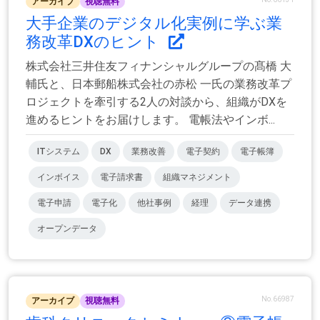
アーカイブ
視聴無料
大手企業のデジタル化実例に学ぶ業
務改革DXのヒント
株式会社三井住友フィナンシャルグループの髙橋 大
輔氏と、日本郵船株式会社の赤松 一氏の業務改革プ
ロジェクトを牽引する2人の対談から、組織がDXを
進めるヒントをお届けします。 電帳法やインボ...
ITシステム
DX
業務改善
電子契約
電子帳簿
インボイス
電子請求書
組織マネジメント
電子申請
電子化
他社事例
経理
データ連携
オープンデータ
No.66987
アーカイブ
視聴無料