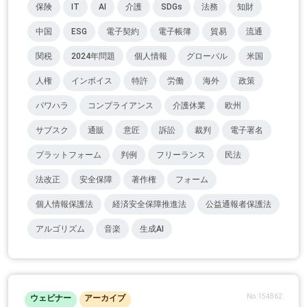
保険
IT
AI
介護
SDGs
法務
知財
中国
ESG
電子契約
電子帳簿
貿易
流通
関税
2024年問題
個人情報
グローバル
米国
人権
インボイス
特許
労働
海外
政策
パワハラ
コンプライアンス
介護休業
欧州
サブスク
通販
意匠
訴訟
裁判
電子署名
プラットフォーム
判例
フリーランス
民法
法改正
安全保障
著作権
フォーム
個人情報保護法
経済安全保障推進法
公益通報者保護法
アルゴリズム
音楽
生成AI
No.154862
ウェビナー
アーカイブ