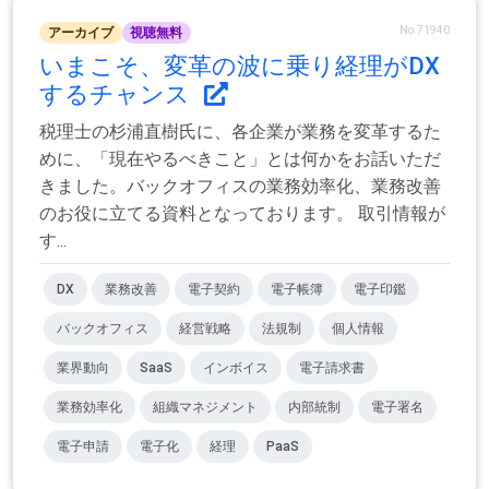
No.71940
アーカイブ
視聴無料
いまこそ、変革の波に乗り経理がDX
するチャンス
税理士の杉浦直樹氏に、各企業が業務を変革するた
めに、「現在やるべきこと」とは何かをお話いただ
きました。バックオフィスの業務効率化、業務改善
のお役に立てる資料となっております。 取引情報が
す...
DX
業務改善
電子契約
電子帳簿
電子印鑑
バックオフィス
経営戦略
法規制
個人情報
業界動向
SaaS
インボイス
電子請求書
業務効率化
組織マネジメント
内部統制
電子署名
電子申請
電子化
経理
PaaS