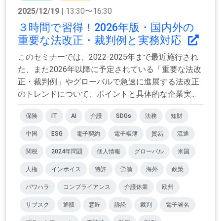
2025/12/19
| 13:30〜16:30
３時間で習得！2026年版・国内外の
重要な法改正・裁判例と実務対応
このセミナーでは、2022-2025年まで最近施行され
た、また2026年以降に予定されている「重要な法改
正・裁判例」やグローバルで急速に進展する法改正
のトレンドについて、ポイントと具体的な企業実...
保険
IT
AI
介護
SDGs
法務
知財
中国
ESG
電子契約
電子帳簿
貿易
流通
関税
2024年問題
個人情報
グローバル
米国
人権
インボイス
特許
労働
海外
政策
パワハラ
コンプライアンス
介護休業
欧州
サブスク
通販
意匠
訴訟
裁判
電子署名