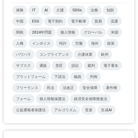
保険
IT
AI
介護
SDGs
法務
知財
中国
ESG
電子契約
電子帳簿
貿易
流通
関税
2024年問題
個人情報
グローバル
米国
人権
インボイス
特許
労働
海外
政策
パワハラ
コンプライアンス
介護休業
欧州
サブスク
通販
意匠
訴訟
裁判
電子署名
プラットフォーム
下請法
融資
判例
フリーランス
民法
法改正
安全保障
著作権
フォーム
個人情報保護法
経済安全保障推進法
公益通報者保護法
アルゴリズム
音楽
生成AI