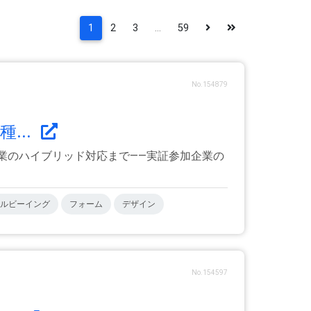
1
2
3
...
59
No.154879
...
業のハイブリッド対応まで――実証参加企業の
ルビーイング
フォーム
デザイン
No.154597