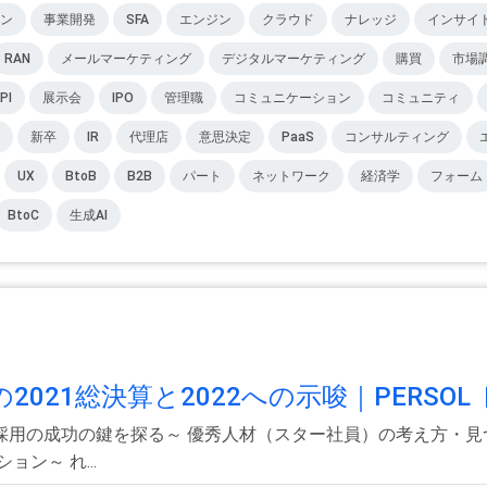
ン
事業開発
SFA
エンジン
クラウド
ナレッジ
インサイ
RAN
メールマーケティング
デジタルマーケティング
購買
市場
PI
展示会
IPO
管理職
コミュニケーション
コミュニティ
新卒
IR
代理店
意思決定
PaaS
コンサルティング
UX
BtoB
B2B
パート
ネットワーク
経済学
フォーム
BtoC
生成AI
021総決算と2022への示唆｜PERSOL
採用の成功の鍵を探る～ 優秀人材（スター社員）の考え方・見
ン～ れ...