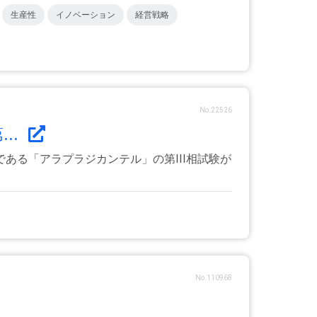
生産性
イノベーション
経営戦略
No.22526
..
ある「アラプラジカンテル」の第III相試験が
No.110968