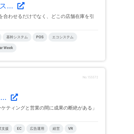
...
を合わせるだけでなく、どこの店舗在庫を引
基幹システム
POS
エコシステム
ar Week
No.155572
..
マーケティングと営業の間に成果の断絶がある」
業支援
EC
広告運用
経営
VR