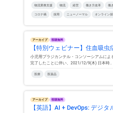
物流業務支援
物流
経営
働き方改革
働
コロナ禍
採用
ニューノーマル
オンライン採
アーカイブ
視聴無料
【特別ウェビナー】住血吸虫症
小児用プラジカンテル・コンソーシアムによる
完了したことに伴い、2021/12/9(木) 日本時...
医療
医薬品
アーカイブ
視聴無料
【英語】AI + DevOps: