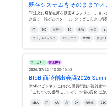
既存システムをそのままでオム
EC注文に店舗在庫を勘案するソリューショ
き当て、誰がどのタイミングでどこ向きに移動を
IT
DX
自動化
EC
金融
物流
イ
コンサルティング
エンジニア
WMS
物流DX
ウェビナー
視聴無料
2026/07/22
| 10:00-16:50
BtoB 商談創出会議2026 S
BtoBのビジネスにおける購買行動が複雑化
「これまでの獲得モデルが、市場の変化に追い.
M&A
IT
AR
AI
DX
自動化
D2C