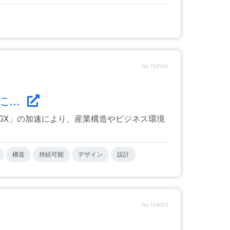
No.154965
...
GX」の加速により、産業構造やビジネス環境
構造
持続可能
デザイン
設計
No.154836