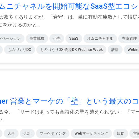
ニチャネルを開始可能なSaaS型エコシス
ンは数多くありますが、「倉守」は、単に有効在庫数として帳尻
かけるのかと...
ノベーション
事業戦略
小売
SaaS
オムニチャネル
在庫管理
ものづくりDX
ものづくりDX 物流DX Webinar Week
設計
Webin
ummer 営業とマーケの「壁」という最大のコ.
する今、 「リードはあっても商談化の壁を越えられない」 「
..
人事
会計
マーケティング
Webマーケティング
販促
営