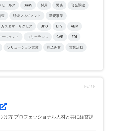
ドセールス
SaaS
採用
労務
資金調達
調査
組織マネジメント
新規事業
カスタマーサクセス
BPO
LTV
ABM
エージェント
フリーランス
CVR
EDI
ソリューション営業
見込み客
営業活動
No.1724
つけ方 プロフェッショナル人材と共に経営課