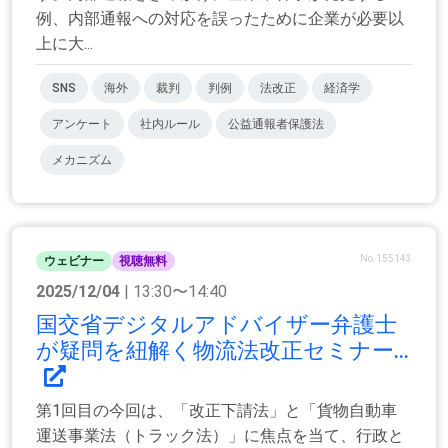
例、内部通報への対応を誤ったために企業が必要以
上に大...
SNS
海外
裁判
判例
法改正
経済学
アンケート
社内ルール
公益通報者保護法
メカニズム
No.155143
ウェビナー
視聴無料
2025/12/04
| 13:30〜14:40
国交省デジタルアドバイザー弁護士
が疑問を紐解く物流法改正セミナー...
第1回目の今回は、「改正下請法」と「貨物自動車
運送事業法（トラック法）」に焦点を当て、行政と