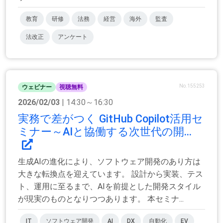
教育
研修
法務
経営
海外
監査
法改正
アンケート
No.155253
ウェビナー
視聴無料
2026/02/03
| 14:30～16:30
実務で差がつく GitHub Copilot活用セ
ミナー～AIと協働する次世代の開...
生成AIの進化により、ソフトウェア開発のあり方は
大きな転換点を迎えています。 設計から実装、テス
ト、運用に至るまで、AIを前提とした開発スタイル
が現実のものとなりつつあります。 本セミナ...
IT
ソフトウェア開発
AI
DX
自動化
EV