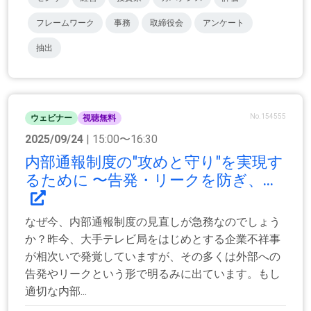
フレームワーク
事務
取締役会
アンケート
抽出
No.154555
ウェビナー
視聴無料
2025/09/24
| 15:00〜16:30
内部通報制度の"攻めと守り"を実現す
るために 〜告発・リークを防ぎ、...
なぜ今、内部通報制度の見直しが急務なのでしょう
か？昨今、大手テレビ局をはじめとする企業不祥事
が相次いで発覚していますが、その多くは外部への
告発やリークという形で明るみに出ています。もし
適切な内部...