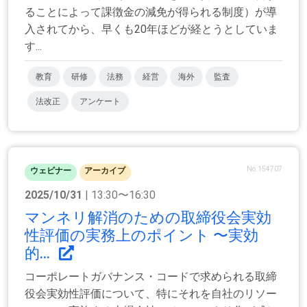
ることによって課徴金の減免が得られる制度）が導
入されてから、早くも20年ほどが経とうとしていま
す...
教育
研修
法務
経営
海外
監査
法改正
アンケート
No.154707
ウェビナー
アーカイブ
2025/10/31
| 13:30〜16:30
マンネリ解消のための取締役会実効
性評価の実務上のポイント 〜実効
的...
コーポレートガバナンス・コードで求められる取締
役会実効性評価について、特にそれを自社のリソー