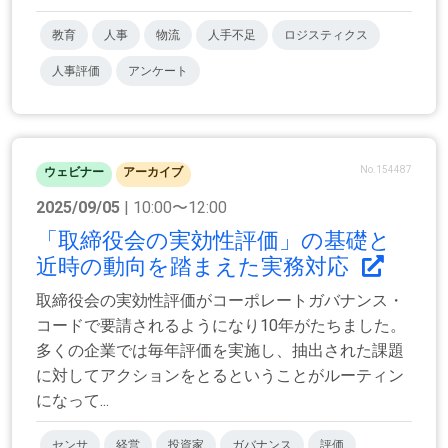
教育
人事
物流
人手不足
ロジスティクス
人事評価
アンケート
No.154487
ウェビナー
アーカイブ
2025/09/05
| 10:00〜12:00
「取締役会の実効性評価」の基礎と
近時の動向を踏まえた実務対応
取締役会の実効性評価がコーポレートガバナンス・
コードで要請されるようになり10年がたちました。
多くの企業では毎年評価を実施し、抽出された課題
に対してアクションをとるということがルーティン
になって...
センサ
経営
投資家
ガバナンス
評価