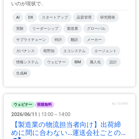
いのが現状で...
AI
DX
スタートアップ
品質管理
研究開発
実験
リーダーシップ
製造業
グローバル
サプライチェーン
特許
翻訳
メーカー
ガバナンス
暗黙知
エコシステム
エージェント
情報システム
ウェビナー
IBM
属人化
設計
生成AI
No.155499
ウェビナー
視聴無料
2026/06/11
| 13:00～14:00
【製造業の物流担当者向け】出荷締
めに間に合わない…運送会社ごとの...