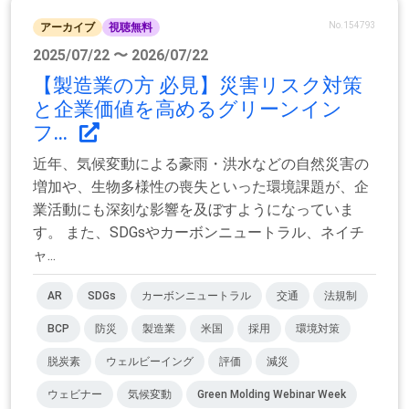
No.154793
アーカイブ
視聴無料
2025/07/22 〜 2026/07/22
【製造業の方 必見】災害リスク対策
と企業価値を高めるグリーンイン
フ...
近年、気候変動による豪雨・洪水などの自然災害の
増加や、生物多様性の喪失といった環境課題が、企
業活動にも深刻な影響を及ぼすようになっていま
す。 また、SDGsやカーボンニュートラル、ネイチ
ャ...
AR
SDGs
カーボンニュートラル
交通
法規制
BCP
防災
製造業
米国
採用
環境対策
脱炭素
ウェルビーイング
評価
減災
ウェビナー
気候変動
Green Molding Webinar Week