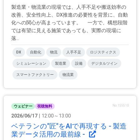
製造業・物流業の現場では、人手不足や搬送効率の
改善、安全性向上、DX推進の必要性を背景に、自動
化への関心が高まっています。 一方で、構想段階
では有望に見える施策であっても、実際の現場に
落...
DX
自動化
物流
人手不足
ロジスティクス
シミュレーション
製造業
設備
デジタルツイン
スマートファクトリー
物流業
No.155510
ウェビナー
視聴無料
2026/06/17
| 12:00～13:00
ベテランの"匠"をAIで再現する - 製造
業データ活用の最前線 -