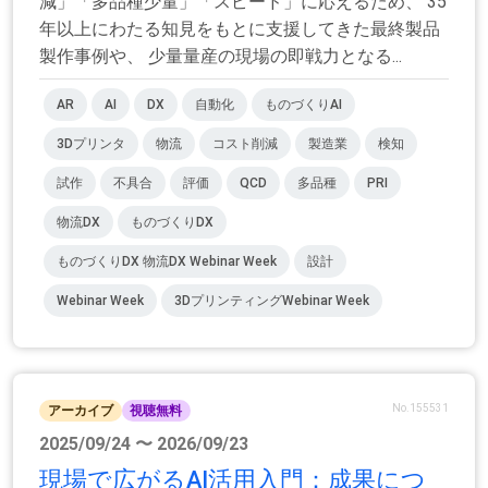
減」「多品種少量」「スピード」に応えるため、 35
年以上にわたる知見をもとに支援してきた最終製品
製作事例や、 少量量産の現場の即戦力となる...
AR
AI
DX
自動化
ものづくりAI
3Dプリンタ
物流
コスト削減
製造業
検知
試作
不具合
評価
QCD
多品種
PRI
物流DX
ものづくりDX
ものづくりDX 物流DX Webinar Week
設計
Webinar Week
3DプリンティングWebinar Week
No.155531
アーカイブ
視聴無料
2025/09/24 〜 2026/09/23
現場で広がるAI活用入門：成果につ