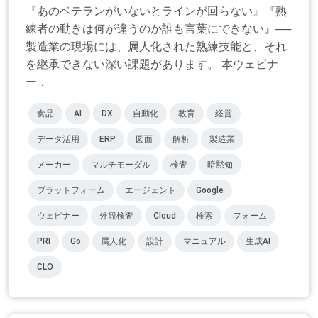
『あのベテランがいないとラインが回らない』『熟
練者の動きは何が違うのか誰も言葉にできない』──
製造業の現場には、属人化された熟練技能と、それ
を継承できない深い課題があります。 本ウェビナ
ー...
食品
AI
DX
自動化
教育
経営
データ活用
ERP
図面
解析
製造業
メーカー
マルチモーダル
検査
暗黙知
プラットフォーム
エージェント
Google
ウェビナー
外観検査
Cloud
検索
フォーム
PRI
Go
属人化
設計
マニュアル
生成AI
CLO