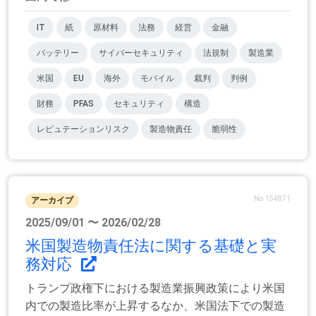
IT
紙
原材料
法務
経営
金融
バッテリー
サイバーセキュリティ
法規制
製造業
米国
EU
海外
モバイル
裁判
判例
財務
PFAS
セキュリティ
構造
レピュテーションリスク
製造物責任
脆弱性
No.154871
アーカイブ
2025/09/01 〜 2026/02/28
米国製造物責任法に関する基礎と実
務対応
トランプ政権下における製造業振興政策により米国
内での製造比率が上昇するなか、米国法下での製造