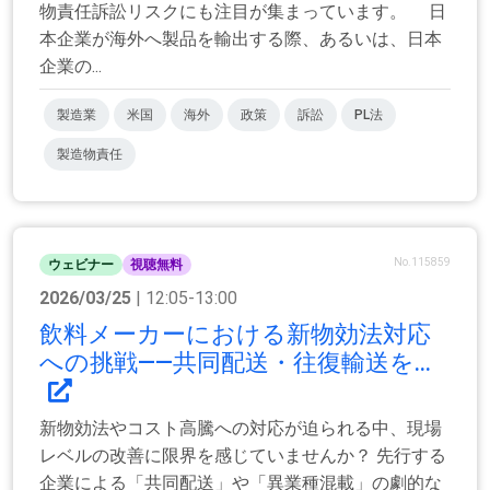
物責任訴訟リスクにも注目が集まっています。 日
本企業が海外へ製品を輸出する際、あるいは、日本
企業の...
製造業
米国
海外
政策
訴訟
PL法
製造物責任
No.115859
ウェビナー
視聴無料
2026/03/25
| 12:05-13:00
飲料メーカーにおける新物効法対応
への挑戦――共同配送・往復輸送を...
新物効法やコスト高騰への対応が迫られる中、現場
レベルの改善に限界を感じていませんか？ 先行する
企業による「共同配送」や「異業種混載」の劇的な