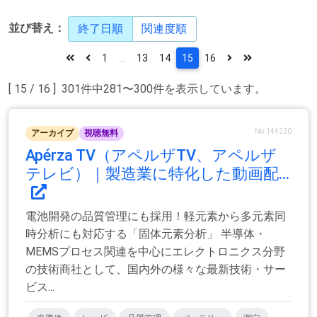
並び替え：
終了日順
関連度順
1
...
13
14
15
16
[ 15 / 16 ] 301件中281〜300件を表示しています。
No.144220
アーカイブ
視聴無料
Apérza TV（アペルザTV、アペルザ
テレビ）｜製造業に特化した動画配...
電池開発の品質管理にも採用！軽元素から多元素同
時分析にも対応する「固体元素分析」 半導体・
MEMSプロセス関連を中心にエレクトロニクス分野
の技術商社として、国内外の様々な最新技術・サー
ビス...