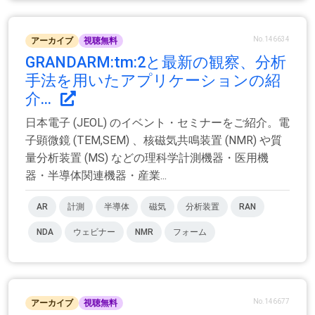
No.146634
アーカイブ
視聴無料
GRANDARM:tm:2と最新の観察、分析
手法を用いたアプリケーションの紹
介...
日本電子 (JEOL) のイベント・セミナーをご紹介。電
子顕微鏡 (TEM,SEM) 、核磁気共鳴装置 (NMR) や質
量分析装置 (MS) などの理科学計測機器・医用機
器・半導体関連機器・産業...
AR
計測
半導体
磁気
分析装置
RAN
NDA
ウェビナー
NMR
フォーム
No.146677
アーカイブ
視聴無料