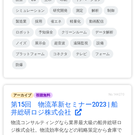
シミュレーション
研究開発
測定
解析
制御
製造業
採用
省エネ
軽量化
動画配信
ロボット
予知保全
クリーンルーム
データ解析
ノイズ
展示会
超音波
遠隔監視
設備
プラットフォーム
コネクタ
テレビ
フォーム
防爆
No.144270
アーカイブ
視聴無料
第15回 物流革新セミナー2023 | 船
井総研ロジ株式会社
物流コンサルティングなら業界最大級の船井総研ロ
ジ株式会社。物流効率化などの戦略策定から倉庫で