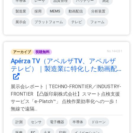
半導体
レーザ
品質管理
バッテリー
測定
製造業
採用
MEMS
動画配信
分析装置
展示会
プラットフォーム
テレビ
フォーム
No.144231
アーカイブ
視聴無料
Apérza TV（アペルザTV、アペルザ
テレビ）｜製造業に特化した動画配...
展示会レポート｜TECHNO-FRONTIER／INDUSTRY-
FRONTIER 【凸版印刷株式会社】スマート点検支援
サービス「e-Platch™」 点検作業効率化への一歩！
無線で遠隔...
計測
センサ
電子機器
半導体
ドローン
医療
EC
土木
印刷
イノベーション