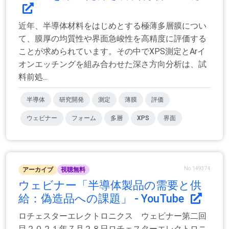
近年、半導体材料をはじめとする極薄多層膜につい
て、膜厚の均質性や界面急峻性を高精度に評価する
ことが求められています。その中でXPS測定とArイ
オンエッチングを組み合わせた深さ方向分析は、試
料前処...
半導体
研究開発
測定
薄膜
評価
ウェビナー
フォーム
多層
XPS
界面
No.149374
アーカイブ
視聴無料
ウェビナー「半導体製品の需要と供
給：偽造品への課題」 - YouTube
ロチェスターエレクトロニクス ウェビナー第二回
目２０２１年７月２８日ロチェスターエレクトロニ