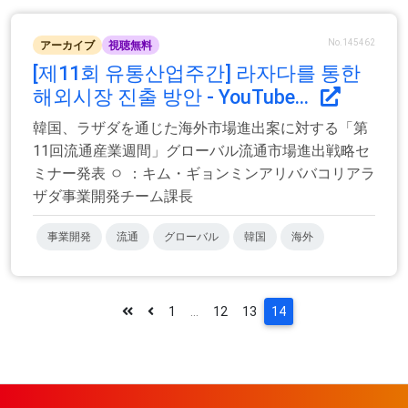
No.145462
アーカイブ
視聴無料
[제11회 유통산업주간] 라자다를 통한
해외시장 진출 방안 - YouTube...
韓国、ラザダを通じた海外市場進出案に対する「第
11回流通産業週間」グローバル流通市場進出戦略セ
ミナー発表 ㅇ ：キム・ギョンミンアリババコリアラ
ザダ事業開発チーム課長
事業開発
流通
グローバル
韓国
海外
1
...
12
13
14